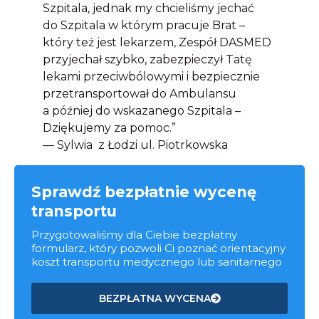
Szpitala, jednak my chcieliśmy jechać
do Szpitala w którym pracuje Brat –
który też jest lekarzem, Zespół DASMED
przyjechał szybko, zabezpieczył Tatę
lekami przeciwbólowymi i bezpiecznie
przetransportował do Ambulansu
a później do wskazanego Szpitala –
Dziękujemy za pomoc.”
— Sylwia z Łodzi ul. Piotrkowska
Sprawdź bezpłatnie wycenę
transportu
Przygotowaliśmy dla Ciebie bezpłatny
formularz, który pozwoli Ci poznać orientacyjny
koszt transportu medycznego lub sanitarnego
BEZPŁATNA WYCENA