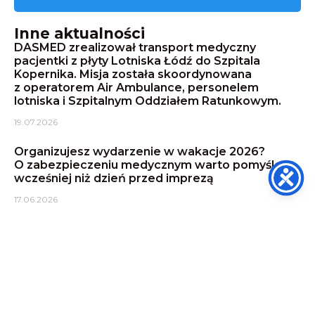
Inne aktualności
DASMED zrealizował transport medyczny
pacjentki z płyty Lotniska Łódź do Szpitala
Kopernika. Misja została skoordynowana
z operatorem Air Ambulance, personelem
lotniska i Szpitalnym Oddziałem Ratunkowym.
19.07.2026
Organizujesz wydarzenie w wakacje 2026?
O zabezpieczeniu medycznym warto pomyśleć
wcześniej niż dzień przed imprezą
17.06.2026
DASMED zabezpieczał Rossmann Run –
rekordowe wydarzenie biegowe z udziałem
ponad 13 tysięcy uczestników
27.05.2026
DASMED, SEVENMED Ambulans u Łatwoganga –