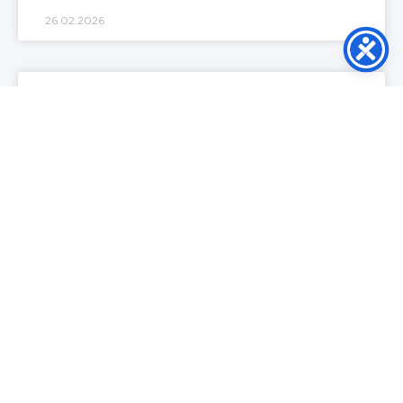
26.02.2026
Kiedy nie przysługuje
transport sanitarny w ramach
NFZ – i co wtedy możesz
zrobić?
Transport sanitarny na NFZ brzmi prosto: lekarz
wystawia zlecenie, karetka przyjeżdża, pacjent
jedzie na wizytę albo wraca po leczeniu.
W praktyce najwięcej nerwów bierze się
CZYTAJ DALEJ »
16.02.2026