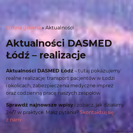
Strona główna
»
Aktualności
Aktualności DASMED
Łódź – realizacje
Aktualności DASMED Łódź
– tutaj pokazujemy
realne realizacje: transport pacjentów w Łodzi
i okolicach, zabezpieczenia medyczne imprez
oraz codzienną pracę naszych zespołów.
Sprawdź najnowsze wpisy
i zobacz, jak działamy
24/7 w praktyce. Masz pytania?
Skontaktuj się
z nami
.