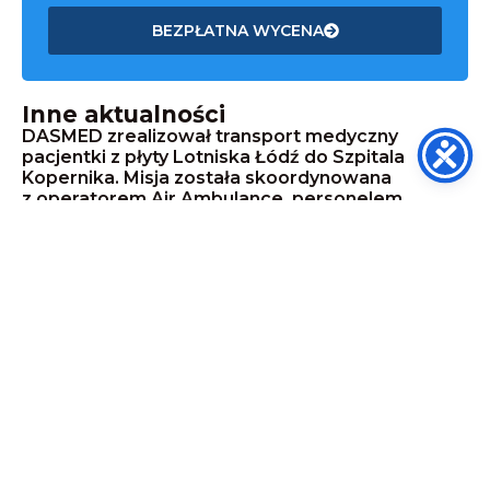
BEZPŁATNA WYCENA
Inne aktualności
DASMED zrealizował transport medyczny
pacjentki z płyty Lotniska Łódź do Szpitala
Kopernika. Misja została skoordynowana
z operatorem Air Ambulance, personelem
lotniska i Szpitalnym Oddziałem Ratunkowym.
19.07.2026
Organizujesz wydarzenie w wakacje 2026?
O zabezpieczeniu medycznym warto pomyśleć
wcześniej niż dzień przed imprezą
17.06.2026
DASMED zabezpieczał Rossmann Run –
rekordowe wydarzenie biegowe z udziałem
ponad 13 tysięcy uczestników