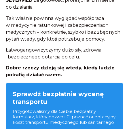
SEVENMED
za gotowość, profesjonalizm i serce
do działania.
Tak właśnie powinna wyglądać współpraca
w medycynie ratunkowej i zabezpieczeniach
medycznych – konkretnie, szybko i bez zbędnych
pytań wtedy, gdy ktoś potrzebuje pomocy.
Łatwogangowi życzymy dużo siły, zdrowia
i bezpiecznego dotarcia do celu.
Dobre rzeczy dzieją się wtedy, kiedy ludzie
potrafią działać razem.
Sprawdź bezpłatnie wycenę
transportu
Przygotowaliśmy dla Ciebie bezpłatny
formularz, który pozwoli Ci poznać orientacyjny
koszt transportu medycznego lub sanitarnego