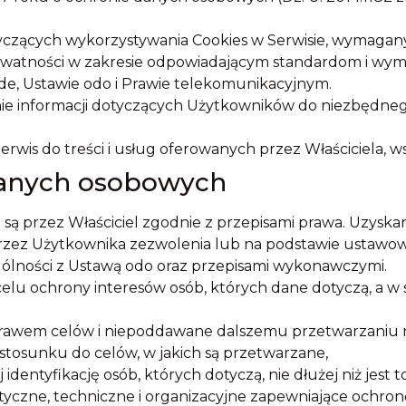
yczących wykorzystywania Cookies w Serwisie, wymagan
watności w zakresie odpowiadającym standardom i wy
de, Ustawie odo i Prawie telekomunikacyjnym.
wanie informacji dotyczących Użytkowników do niezbęd
wis do treści i usług oferowanych przez Właściciela, ws
 danych osobowych
ą przez Właściciel zgodnie z przepisami prawa. Uzysk
rzez Użytkownika zezwolenia lub na podstawie ustawow
ólności z Ustawą odo oraz przepisami wykonawczymi.
celu ochrony interesów osób, których dane dotyczą, a w 
prawem celów i niepoddawane dalszemu przetwarzaniu 
tosunku do celów, w jakich są przetwarzane,
dentyfikację osób, których dotyczą, nie dłużej niż jest 
matyczne, techniczne i organizacyjne zapewniające och