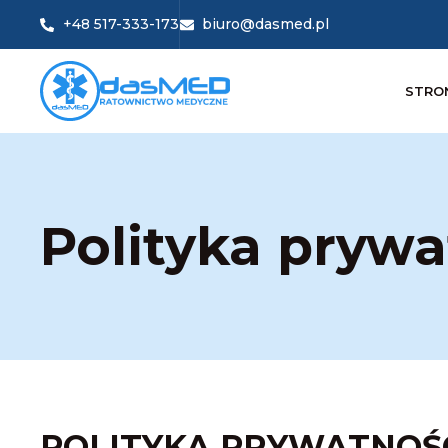
+48 517-333-173
biuro@dasmed.pl
STRO
Polityka prywa
POLITYKA PRYWATNOŚC