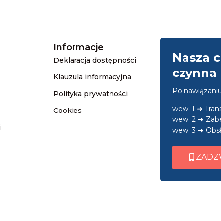
Informacje
Nasza c
Deklaracja dostępności
czynna 
Klauzula informacyjna
Po nawiązani
Polityka prywatności
wew. 1 ➜ Tra
Cookies
wew. 2 ➜ Zab
i
wew. 3 ➜ Obsł
ZADZ