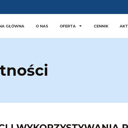
NA GŁÓWNA
O NAS
OFERTA
CENNIK
AKT
tności
I I WYKORZYSTYWANIA P