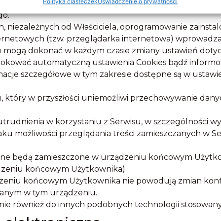
Polityka ciasteczek
Oświadczenie o prywatności
 końcowym Użytkownika Serwisu i wykorzystywane zgod
go.
h, niezależnych od Właściciela, oprogramowanie zainst
ternetowych (tzw. przeglądarka internetowa) wprowad
mogą dokonać w każdym czasie zmiany ustawień dotycz
 blokować automatyczną ustawienia Cookies bądź infor
cje szczegółowe w tym zakresie dostępne są w ustawie
u, który w przyszłości uniemożliwi przechowywanie dan
udnienia w korzystaniu z Serwisu, w szczególności wy
ku możliwości przeglądania treści zamieszczanych w Ser
dane będą zamieszczone w urządzeniu końcowym Użytko
dzeniu końcowym Użytkownika).
eniu końcowym Użytkownika nie powodują zmian kon
anym w tym urządzeniu.
nie również do innych podobnych technologii stosowan