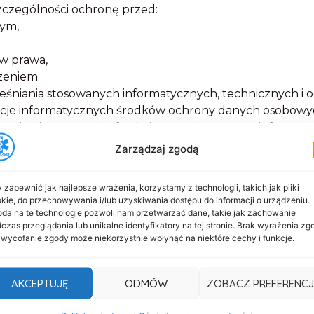
szczególności ochronę przed:
ym,
w prawa,
zeniem.
śniania stosowanych informatycznych, technicznych i 
zacje informatycznych środków ochrony danych osobowy
eniami, płynącymi z funkcjonowania systemu informatyc
sposób udostępnił Właścicielowi swoje dane osobowe Wł
Zarządzaj zgodą
modyfikacji lub usunięcia. Przekazanie danych osobowy
 zapewnić jak najlepsze wrażenia, korzystamy z technologii, takich jak pliki
kie, do przechowywania i/lub uzyskiwania dostępu do informacji o urządzeniu.
da na te technologie pozwoli nam przetwarzać dane, takie jak zachowanie
czas przeglądania lub unikalne identyfikatory na tej stronie. Brak wyrażenia zg
erencji Użytkownika;
 wycofanie zgody może niekorzystnie wpłynąć na niektóre cechy i funkcje.
 szczególności poprzez rozpoznawanie urządzenia końco
AKCEPTUJĘ
ODMÓW
ZOBACZ PREFERENCJ
amowych.