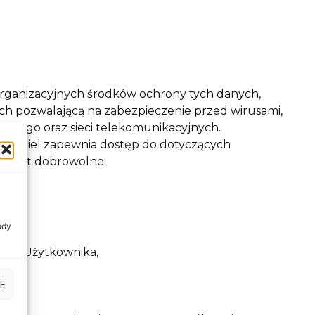
organizacyjnych środków ochrony tych danych,
ch pozwalającą na zabezpieczenie przed wirusami,
znego oraz sieci telekomunikacyjnych.
aściciel zapewnia dostęp do dotyczących
ch jest dobrowolne.
ody
wego Użytkownika,
E