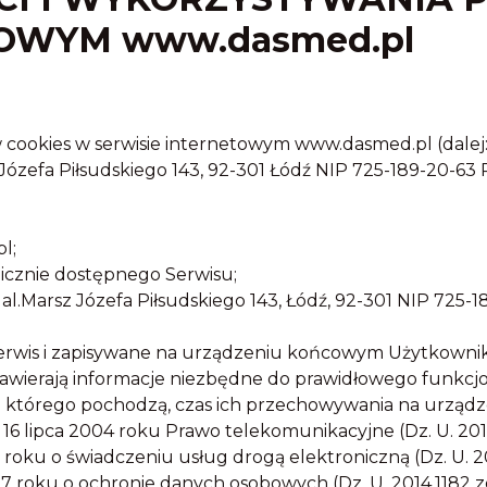
OWYM www.dasmed.pl
 cookies w serwisie internetowym www.dasmed.pl (dalej: „
efa Piłsudskiego 143, 92-301 Łódź NIP 725-189-20-63
l;
icznie dostępnego Serwisu;
Marsz Józefa Piłsudskiego 143, Łódź, 92-301 NIP 725-
 Serwis i zapisywane na urządzeniu końcowym Użytkowni
zawierają informacje niezbędne do prawidłowego funkcjo
 którego pochodzą, czas ich przechowywania na urząd
16 lipca 2004 roku Prawo telekomunikacyjne (Dz. U. 2014
 roku o świadczeniu usług drogą elektroniczną (Dz. U. 20
97 roku o ochronie danych osobowych (Dz. U. 2014.1182 z