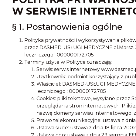
W SERWISIE INTERNET
§ 1. Postanowienia ogólne
Polityka prywatności i wykorzystywania plików
przez DASMED-USŁUGI MEDYCZNE al.Marsz. Józ
leczniczego : 000000172705
Terminy użyte w Polityce oznaczają:
Serwis: serwis internetowy www.dasmed.p
Użytkownik: podmiot korzystający z publ
Właściciel: DASMED-USŁUGI MEDYCZNE al.
leczniczego : 000000172705
Cookies: pliki tekstowe, wysyłane przez
przeglądania stron internetowych. Pliki 
nazwę domeny serwisu internetowego, z
Prawo telekomunikacyjne: ustawa z dnia 
Ustawa śude: ustawa z dnia 18 lipca 2002
Ustawa odo: ustawa z dnia 29 sierpnia 19