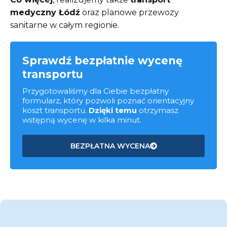
medyczny Łódź
oraz planowe przewozy
sanitarne w całym regionie.
Sprawdź bezpłatnie wycenę
transportu
Przygotowaliśmy dla Ciebie bezpłatny
formularz, który pozwoli poznać orientacyjny
koszt transportu.
Dzięki temu
otrzymasz
wstępną wycenę w kilka minut.
BEZPŁATNA WYCENA