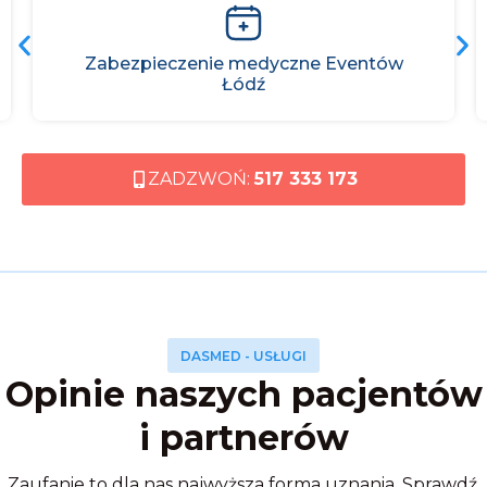
ów
Zabezpieczenie medyczne festynów
ZADZWOŃ:
517 333 173
DASMED - USŁUGI
Opinie naszych pacjentów
i partnerów
Zaufanie to dla nas najwyższa forma uznania. Sprawdź,