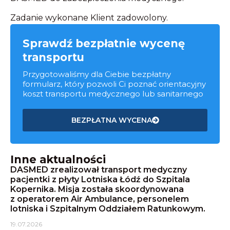
Zadanie wykonane Klient zadowolony.
Sprawdź bezpłatnie wycenę
transportu
Przygotowaliśmy dla Ciebie bezpłatny
formularz, który pozwoli Ci poznać orientacyjny
koszt transportu medycznego lub sanitarnego
BEZPŁATNA WYCENA
Inne aktualności
DASMED zrealizował transport medyczny
pacjentki z płyty Lotniska Łódź do Szpitala
Kopernika. Misja została skoordynowana
z operatorem Air Ambulance, personelem
lotniska i Szpitalnym Oddziałem Ratunkowym.
19.07.2026