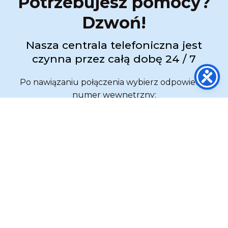
Potrzebujesz pomocy?
Dzwoń!
Nasza centrala telefoniczna jest
czynna przez całą dobę 24 / 7
Po nawiązaniu połączenia wybierz odpowiedni
numer wewnętrzny:
wew. 1 ➜ Transport Medyczny
wew. 2 ➜ Zabezpieczenie Medyczne
wew. 3 ➜ Obsługa służb
ZADZWOŃ:
517 333 173