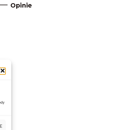
Opinie
ody
E