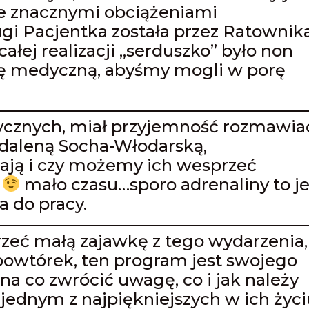
 znacznymi obciążeniami
ugi Pacjentka została przez Ratownik
łej realizacji „serduszko” było non
ę medyczną, abyśmy mogli w porę
ycznych, miał przyjemność rozmawia
daleną Socha-Włodarską,
mają i czy możemy ich wesprzeć
j
mało czasu…sporo adrenaliny to je
a do pracy.
eć małą zajawkę z tego wydarzenia,
powtórek, ten program jest swojego
na co zwrócić uwagę, co i jak należy
 jednym z najpiękniejszych w ich życi