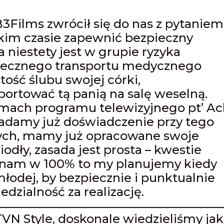
Films zwrócił się do nas z pytaniem
tkim czasie zapewnić bezpieczny
 niestety jest w grupie ryzyka
iecznego transportu medycznego
ość ślubu swojej córki,
portować tą panią na salę weselną.
mach programu telewizyjnego pt’ Ac
siadamy już doświadczenie przy tego
wych, mamy już opracowane swoje
odły, zasada jest prosta – kwestie
a nam w 100% to my planujemy kiedy
młodej, by bezpiecznie i punktualnie
dzialność za realizację.
 TVN Style, doskonale wiedzieliśmy jak