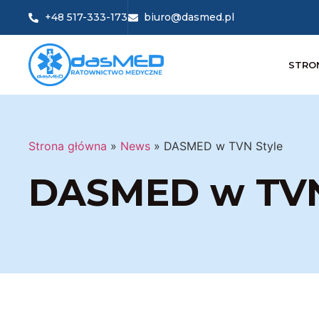
+48 517-333-173
biuro@dasmed.pl
STRO
Strona główna
»
News
»
DASMED w TVN Style
DASMED w TVN