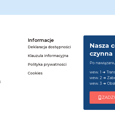
Informacje
Nasza c
Deklaracja dostępności
czynna 
Klauzula informacyjna
Po nawiązani
Polityka prywatności
wew. 1 ➜ Tra
Cookies
wew. 2 ➜ Zab
i
wew. 3 ➜ Obsł
ZADZ