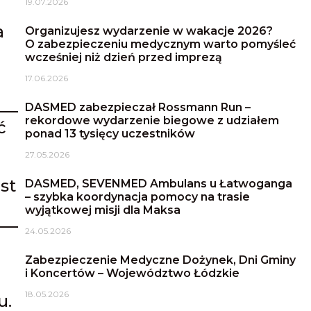
19.07.2026
a
Organizujesz wydarzenie w wakacje 2026?
O zabezpieczeniu medycznym warto pomyśleć
wcześniej niż dzień przed imprezą
17.06.2026
DASMED zabezpieczał Rossmann Run –
rekordowe wydarzenie biegowe z udziałem
ć
ponad 13 tysięcy uczestników
27.05.2026
st
DASMED, SEVENMED Ambulans u Łatwoganga
– szybka koordynacja pomocy na trasie
wyjątkowej misji dla Maksa
24.05.2026
Zabezpieczenie Medyczne Dożynek, Dni Gminy
i Koncertów – Województwo Łódzkie
18.05.2026
u.