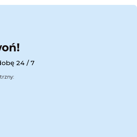
woń!
dobę 24 / 7
trzny: