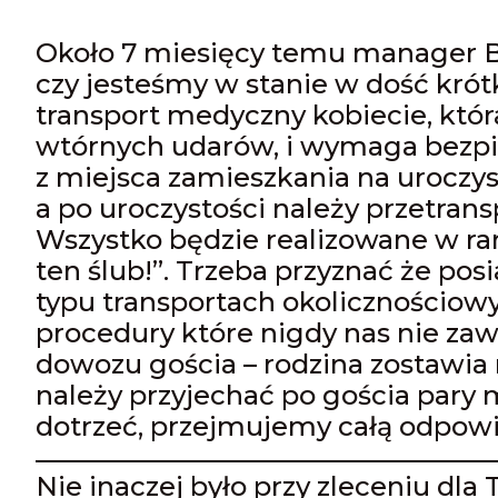
Około 7 miesięcy temu manager B3
czy jesteśmy w stanie w dość kró
transport medyczny kobiecie, która
wtórnych udarów, i wymaga bezp
z miejsca zamieszkania na uroczyst
a po uroczystości należy przetrans
Wszystko będzie realizowane w ra
ten ślub!”. Trzeba przyznać że po
typu transportach okolicznościo
procedury które nigdy nas nie zawi
dowozu gościa – rodzina zostawi
należy przyjechać po gościa pary 
dotrzeć, przejmujemy całą odpowie
Nie inaczej było przy zleceniu dla