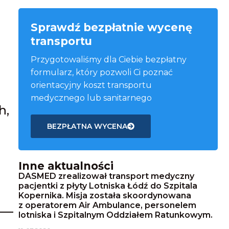
Sprawdź bezpłatnie wycenę
transportu
Przygotowaliśmy dla Ciebie bezpłatny
formularz, który pozwoli Ci poznać
orientacyjny koszt transportu
medycznego lub sanitarnego
h,
BEZPŁATNA WYCENA
Inne aktualności
DASMED zrealizował transport medyczny
pacjentki z płyty Lotniska Łódź do Szpitala
Kopernika. Misja została skoordynowana
z operatorem Air Ambulance, personelem
lotniska i Szpitalnym Oddziałem Ratunkowym.