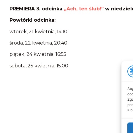
PREMIERA 3. odcinka
„Ach, ten ślub!”
w niedzielę
Powtórki odcinka:
wtorek, 21 kwietnia, 14:10
środa, 22 kwietnia, 20:40
piątek, 24 kwietnia, 16:55
sobota, 25 kwietnia, 15:00
Aby
coo
Zgo
pod
lub