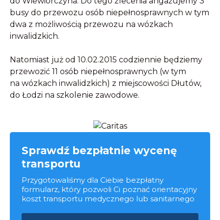
do Wiewiórczyna. Do tego zlecenia angażujemy 3
busy do przewozu osób niepełnosprawnych w tym
dwa z możliwością przewozu na wózkach
inwalidzkich.
Natomiast już od 10.02.2015 codziennie będziemy
przewozić 11 osób niepełnosprawnych (w tym
na wózkach inwalidzkich) z miejscowości Dłutów,
do Łodzi na szkolenie zawodowe.
Sprawdź bezpłatnie wycenę
transportu
Przygotowaliśmy dla Ciebie bezpłatny
formularz, który pozwoli Ci poznać orientacyjny
koszt transportu medycznego lub sanitarnego