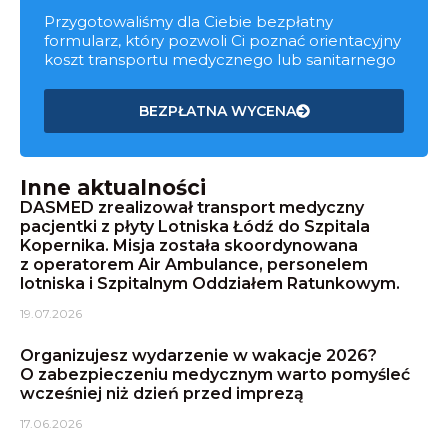
Przygotowaliśmy dla Ciebie bezpłatny
formularz, który pozwoli Ci poznać orientacyjny
koszt transportu medycznego lub sanitarnego
BEZPŁATNA WYCENA
Inne aktualności
DASMED zrealizował transport medyczny
pacjentki z płyty Lotniska Łódź do Szpitala
Kopernika. Misja została skoordynowana
z operatorem Air Ambulance, personelem
lotniska i Szpitalnym Oddziałem Ratunkowym.
19.07.2026
Organizujesz wydarzenie w wakacje 2026?
O zabezpieczeniu medycznym warto pomyśleć
wcześniej niż dzień przed imprezą
17.06.2026