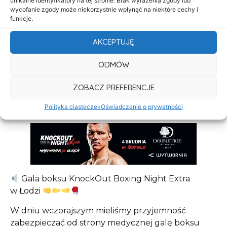
unikalne identyfikatory na tej stronie. Brak wyrażenia zgody lub
wycofanie zgody może niekorzystnie wpłynąć na niektóre cechy i
funkcje.
AKCEPTUJĘ
ODMÓW
ZOBACZ PREFERENCJE
Polityka ciasteczek
Oświadczenie o prywatności
Gala boksu KnockOut Boxing Night Extra
w Łodzi
W dniu wczorajszym mieliśmy przyjemność
zabezpieczać od strony medycznej galę boksu