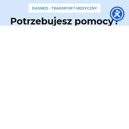
DASMED - TRANSPORT MEDYCZNY
Potrzebujesz pomocy?
Dzwoń!
Nasza centrala telefoniczna jest
czynna przez całą dobę 24 / 7
Po nawiązaniu połączenia wybierz odpowiedni
numer wewnętrzny:
wew. 1 ➜ Transport Medyczny
wew. 2 ➜ Zabezpieczenie Medyczne
wew. 3 ➜ Obsługa służb
ZADZWOŃ:
517 333 173