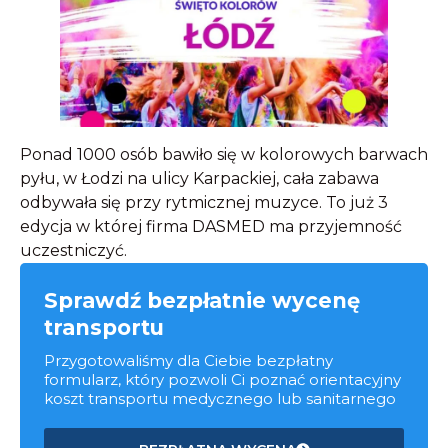
Ponad 1000 osób bawiło się w kolorowych barwach
pyłu, w Łodzi na ulicy Karpackiej, cała zabawa
odbywała się przy rytmicznej muzyce. To już 3
edycja w której firma DASMED ma przyjemność
uczestniczyć.
Sprawdź bezpłatnie wycenę
transportu
Przygotowaliśmy dla Ciebie bezpłatny
formularz, który pozwoli Ci poznać orientacyjny
koszt transportu medycznego lub sanitarnego