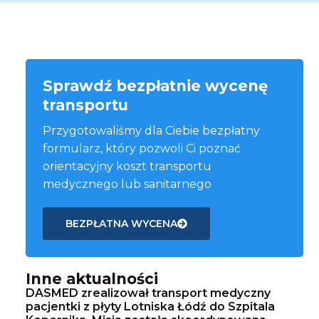
Sprawdź bezpłatnie wycenę
transportu
Przygotowaliśmy dla Ciebie bezpłatny
formularz, który pozwoli Ci poznać
orientacyjny koszt transportu
medycznego lub sanitarnego
BEZPŁATNA WYCENA
Inne aktualności
DASMED zrealizował transport medyczny
pacjentki z płyty Lotniska Łódź do Szpitala