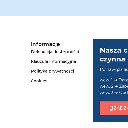
Informacje
Nasza c
Deklaracja dostępności
czynna 
Klauzula informacyjna
Po nawiązani
Polityka prywatności
wew. 1 ➜ Tra
Cookies
wew. 2 ➜ Zab
i
wew. 3 ➜ Obsł
ZADZ