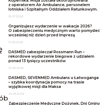
Kopernika. Misja została skoordynowana
z operatorem Air Ambulance, personelem
lotniska i Szpitalnym Oddziałem Ratunkowym.
19.07.2026
Organizujesz wydarzenie w wakacje 2026?
O zabezpieczeniu medycznym warto pomyśleć
wcześniej niż dzień przed imprezą
i
17.06.2026
ę
DASMED zabezpieczał Rossmann Run –
rekordowe wydarzenie biegowe z udziałem
ponad 13 tysięcy uczestników
27.05.2026
DASMED, SEVENMED Ambulans u Łatwoganga
– szybka koordynacja pomocy na trasie
wyjątkowej misji dla Maksa
24.05.2026
sób
Zabezpieczenie Medyczne Dożynek, Dni Gminy