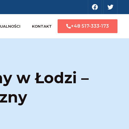
+48 517-333-173
UALNOŚCI
KONTAKT
y w Łodzi –
czny