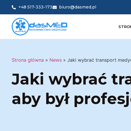
+48 517-333-173
biuro@dasmed.pl
STRO
Strona główna
»
News
»
Jaki wybrać transport medyc
Jaki wybrać tr
aby był profes