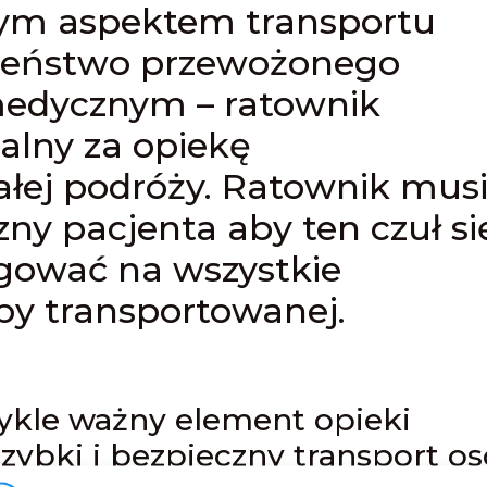
ym aspektem transportu
zeństwo przewożonego
medycznym – ratownik
alny za opiekę
łej podróży. Ratownik mus
ny pacjenta aby ten czuł si
agować na wszystkie
by transportowanej.
ykle ważny element opieki
zybki i bezpieczny transport o