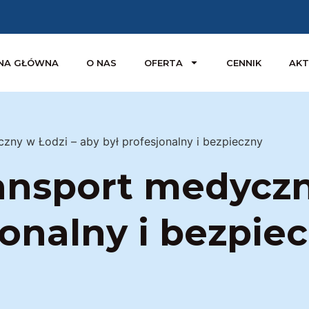
NA GŁÓWNA
O NAS
OFERTA
CENNIK
AKT
zny w Łodzi – aby był profesjonalny i bezpieczny
ansport medyczn
jonalny i bezpie