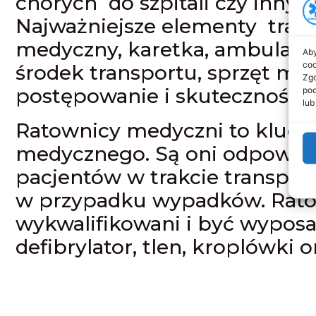
chorych do szpitali czy inny
Najważniejsze elementy tran
medyczny, karetka, ambulans,
Aby
coo
środek transportu, sprzęt me
Zgo
postępowanie i skuteczność.
pod
lub
Ratownicy medyczni to klucz
medycznego. Są oni odpowied
pacjentów w trakcie transpor
w przypadku wypadków. Rato
wykwalifikowani i być wypos
defibrylator, tlen, kroplówki or