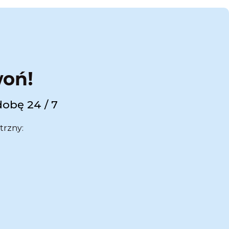
woń!
dobę 24 / 7
trzny: