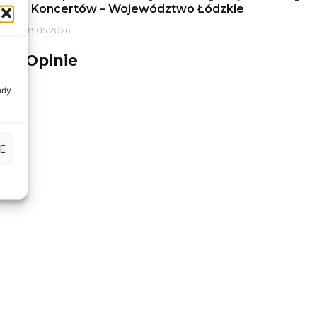
i Koncertów – Województwo Łódzkie
k
18.05.2026
Opinie
ody
E
ocy