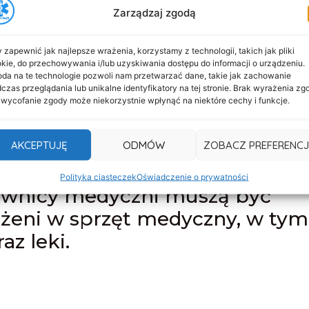
ch poradni medycznych.
Zarządzaj zgodą
sportu medycznego są: ratowni
 pacjent, personel medyczny,
 zapewnić jak najlepsze wrażenia, korzystamy z technologii, takich jak pliki
kie, do przechowywania i/lub uzyskiwania dostępu do informacji o urządzeniu.
dyczny, bezpieczeństwo,
da na te technologie pozwoli nam przetwarzać dane, takie jak zachowanie
czas przeglądania lub unikalne identyfikatory na tej stronie. Brak wyrażenia zg
 wycofanie zgody może niekorzystnie wpłynąć na niektóre cechy i funkcje.
owi pracownicy transportu
AKCEPTUJĘ
ODMÓW
ZOBACZ PREFERENCJ
zialne za bezpieczeństwo
tu, a także za świadczenie pom
Polityka ciasteczek
Oświadczenie o prywatności
wnicy medyczni muszą być
ażeni w sprzęt medyczny, w tym
az leki.