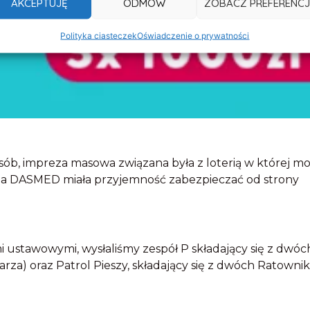
AKCEPTUJĘ
ODMÓW
ZOBACZ PREFERENCJ
Polityka ciasteczek
Oświadczenie o prywatności
osób, impreza masowa związana była z loterią w której m
a DASMED miała przyjemność zabezpieczać od strony
ustawowymi, wysłaliśmy zespół P składający się z dwóc
a) oraz Patrol Pieszy, składający się z dwóch Ratowni