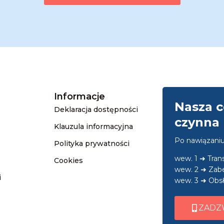
Informacje
Nasza c
Deklaracja dostępności
czynna 
Klauzula informacyjna
Po nawiązani
Polityka prywatności
wew. 1 ➜ Tra
Cookies
wew. 2 ➜ Zab
i
wew. 3 ➜ Obsł
ZADZ