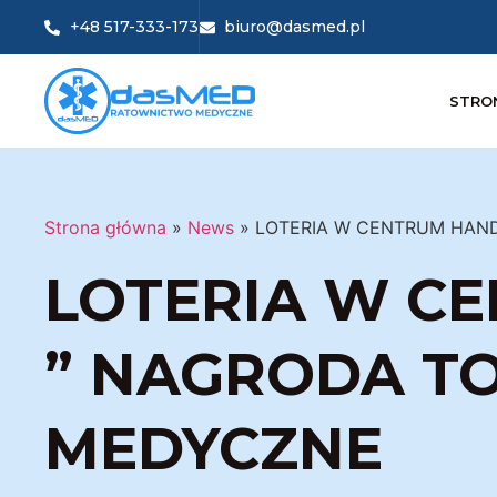
+48 517-333-173
biuro@dasmed.pl
STRO
Strona główna
»
News
»
LOTERIA W CENTRUM HAND
LOTERIA W C
” NAGRODA TO
MEDYCZNE