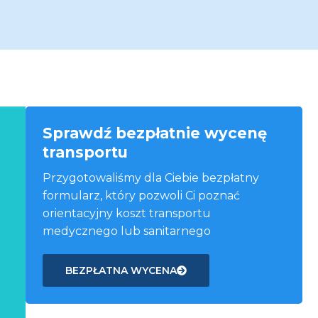
Sprawdź bezpłatnie wycenę
transportu
Przygotowaliśmy dla Ciebie bezpłatny
formularz, który pozwoli Ci poznać
orientacyjny koszt transportu
medycznego lub sanitarnego
BEZPŁATNA WYCENA