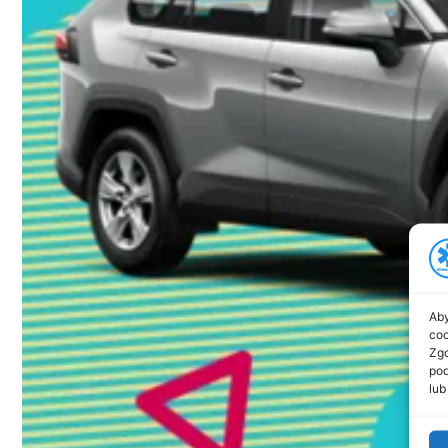
Aby
coo
Zgo
pod
lub