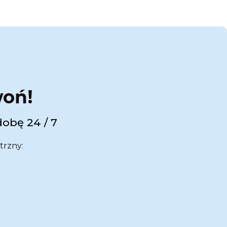
woń!
dobę 24 / 7
trzny: