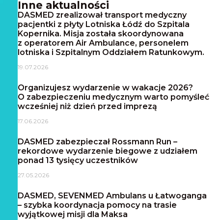
Inne aktualności
DASMED zrealizował transport medyczny
pacjentki z płyty Lotniska Łódź do Szpitala
Kopernika. Misja została skoordynowana
z operatorem Air Ambulance, personelem
lotniska i Szpitalnym Oddziałem Ratunkowym.
19.07.2026
Organizujesz wydarzenie w wakacje 2026?
O zabezpieczeniu medycznym warto pomyśleć
wcześniej niż dzień przed imprezą
17.06.2026
DASMED zabezpieczał Rossmann Run –
rekordowe wydarzenie biegowe z udziałem
ponad 13 tysięcy uczestników
27.05.2026
DASMED, SEVENMED Ambulans u Łatwoganga
– szybka koordynacja pomocy na trasie
wyjątkowej misji dla Maksa