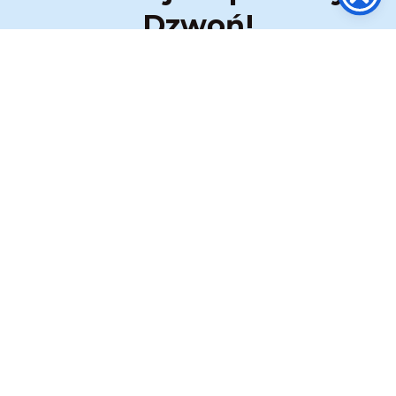
Dzwoń!
Nasza centrala telefoniczna jest
czynna przez całą dobę 24 / 7
Po nawiązaniu połączenia wybierz odpowiedni
numer wewnętrzny:
wew. 1 ➜ Transport Medyczny
wew. 2 ➜ Zabezpieczenie Medyczne
wew. 3 ➜ Obsługa służb
ZADZWOŃ:
517 333 173