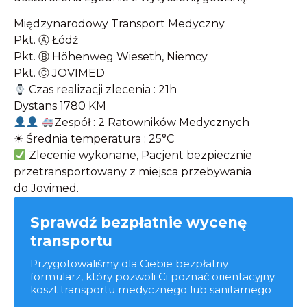
Międzynarodowy Transport Medyczny
Pkt. Ⓐ Łódź
Pkt. Ⓑ Höhenweg Wieseth, Niemcy
Pkt. Ⓒ JOVIMED
Czas realizacji zlecenia : 21h
Dystans 1780 KM
Zespół : 2 Ratowników Medycznych
☀ Średnia temperatura : 25°C
Zlecenie wykonane, Pacjent bezpiecznie
przetransportowany z miejsca przebywania
do Jovimed.
Sprawdź bezpłatnie wycenę
transportu
Przygotowaliśmy dla Ciebie bezpłatny
formularz, który pozwoli Ci poznać orientacyjny
koszt transportu medycznego lub sanitarnego