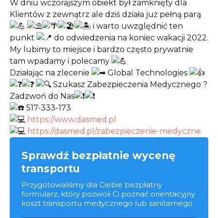
W dniu wczorajszym obiekt był zamknięty dla
Klientów z zewnątrz ale dziś działa już pełną parą
i warto uwzględnić ten
punkt
do odwiedzenia na koniec wakacji 2022.
My lubimy to miejsce i bardzo często prywatnie
tam wpadamy i polecamy
Działając na zlecenie
Global Technologies
Szukasz Zabezpieczenia Medycznego ?
Zadzwoń do Nas
517-333-173
https://www.dasmed.pl
https://dasmed.pl/zabezpieczenie-medyczne
Sprawdź bezpłatnie wycenę
transportu
Przygotowaliśmy dla Ciebie bezpłatny
formularz, który pozwoli Ci poznać orientacyjny
koszt transportu medycznego lub sanitarnego