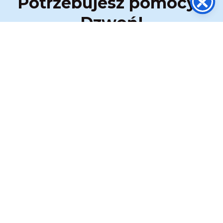
Potrzebujesz pomocy?
Dzwoń!
Nasza centrala telefoniczna jest
czynna przez całą dobę 24 / 7
Po nawiązaniu połączenia wybierz odpowiedni
numer wewnętrzny:
wew. 1 ➜ Transport Medyczny
wew. 2 ➜ Zabezpieczenie Medyczne
wew. 3 ➜ Obsługa służb
ZADZWOŃ:
517 333 173