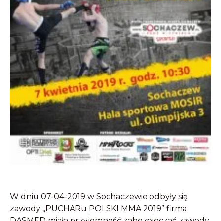
W dniu 07-04-2019 w Sochaczewie odbyły się
zawody „PUCHARu POLSKI MMA 2019” firma
DASMED miała przyjemność zabezpieczać zawody