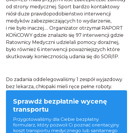
od strony medycznej. Sport bardzo kontaktowy
niósł duże prawdopodobieństwo interwencji
medyków zabezpieczających to wydarzenie,
i nie było inaczej…. Organizator otrzymał RAPORT
KOŃCOWY gdzie znalazło się 97 interwencji gdzie
Ratownicy Medyczni udzielali pomocy doraźnej,
było również 6 interwencji poważniejszych które
skutkowały koniecznością udania się do SOR/IP.
Do zadania oddelegowaliśmy 1 zespół wyjazdowy
bez lekarza, chłopaki mieli ręce pełne roboty.
Sprawdź bezpłatnie wycenę
transportu
Przygotowaliśmy dla Ciebie bezpłatny
formularz, który pozwoli Ci poznać orientacyjny
koszt transportu medycznego lub sanitarnego