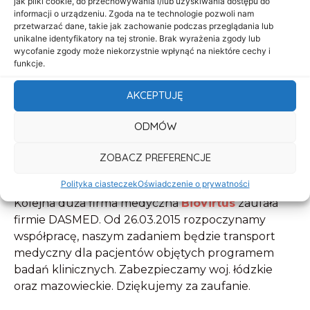
jak pliki cookie, do przechowywania i/lub uzyskiwania dostępu do
informacji o urządzeniu. Zgoda na te technologie pozwoli nam
przetwarzać dane, takie jak zachowanie podczas przeglądania lub
unikalne identyfikatory na tej stronie. Brak wyrażenia zgody lub
wycofanie zgody może niekorzystnie wpłynąć na niektóre cechy i
funkcje.
AKCEPTUJĘ
ODMÓW
ZOBACZ PREFERENCJE
Polityka ciasteczek
Oświadczenie o prywatności
Kolejna duża firma medyczna
BioVirtus
zaufała
firmie DASMED. Od 26.03.2015 rozpoczynamy
współpracę, naszym zadaniem będzie transport
medyczny dla pacjentów objętych programem
badań klinicznych. Zabezpieczamy woj. łódzkie
oraz mazowieckie. Dziękujemy za zaufanie.