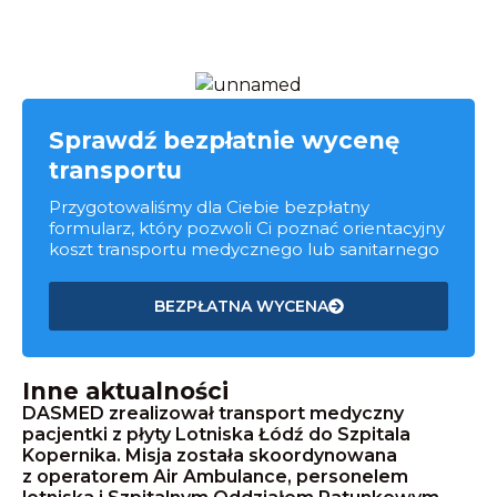
Sprawdź bezpłatnie wycenę
transportu
Przygotowaliśmy dla Ciebie bezpłatny
formularz, który pozwoli Ci poznać orientacyjny
koszt transportu medycznego lub sanitarnego
BEZPŁATNA WYCENA
Inne aktualności
DASMED zrealizował transport medyczny
pacjentki z płyty Lotniska Łódź do Szpitala
Kopernika. Misja została skoordynowana
z operatorem Air Ambulance, personelem