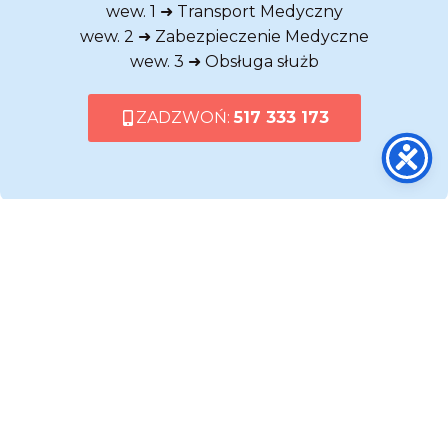
wew. 1 ➜ Transport Medyczny
wew. 2 ➜ Zabezpieczenie Medyczne
wew. 3 ➜ Obsługa służb
ZADZWOŃ:
517 333 173
al. Marsz. Józefa Piłsudskiego 143
92-301 Łódź
+48 517-333-173
biuro@dasmed.pl