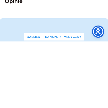
Opinie
DASMED - TRANSPORT MEDYCZNY
Potrzebujesz pomocy?
Dzwoń!
Nasza centrala telefoniczna jest
czynna przez całą dobę 24 / 7
Po nawiązaniu połączenia wybierz odpowiedni
numer wewnętrzny:
wew. 1 ➜ Transport Medyczny
wew. 2 ➜ Zabezpieczenie Medyczne