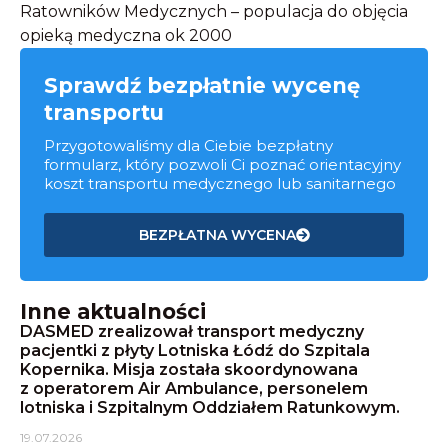
Ratowników Medycznych – populacja do objęcia
opieką medyczna ok 2000
Sprawdź bezpłatnie wycenę
transportu
Przygotowaliśmy dla Ciebie bezpłatny
formularz, który pozwoli Ci poznać orientacyjny
koszt transportu medycznego lub sanitarnego
BEZPŁATNA WYCENA
Inne aktualności
DASMED zrealizował transport medyczny
pacjentki z płyty Lotniska Łódź do Szpitala
Kopernika. Misja została skoordynowana
z operatorem Air Ambulance, personelem
lotniska i Szpitalnym Oddziałem Ratunkowym.
19.07.2026