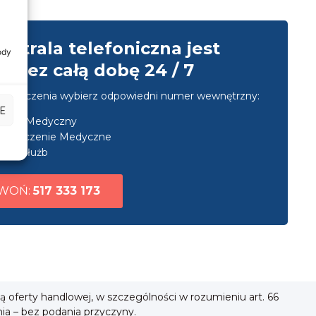
entrala telefoniczna jest
ody
przez całą dobę 24 / 7
u połączenia wybierz odpowiedni numer wewnętrzny:
E
nsport Medyczny
ezpieczenie Medyczne
uga służb
WOŃ:
517 333 173
ią oferty handlowej, w szczególności w rozumieniu art. 66
nia – bez podania przyczyny.