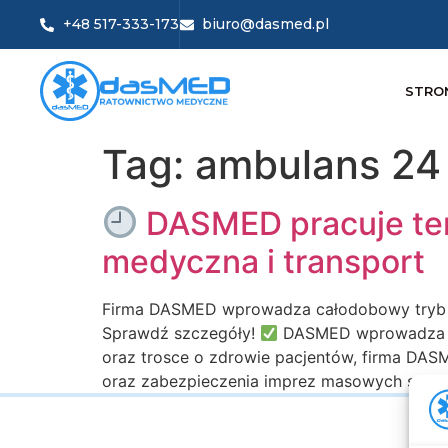
+48 517-333-173
biuro@dasmed.pl
STRO
Tag:
ambulans 24
DASMED pracuje ter
medyczna i transport
Firma DASMED wprowadza całodobowy tryb pra
Sprawdź szczegóły!
DASMED wprowadza cał
oraz trosce o zdrowie pacjentów, firma DASM
oraz zabezpieczenia imprez masowych są do