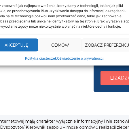
 zapewnić jak najlepsze wrażenia, korzystamy z technologii, takich jak pliki
kie, do przechowywania i/lub uzyskiwania dostępu do informacji o urządzeniu.
Informacje
da na te technologie pozwoli nam przetwarzać dane, takie jak zachowanie
Nasza c
Deklaracja dostępności
czas przeglądania lub unikalne identyfikatory na tej stronie. Brak wyrażenia zg
 wycofanie zgody może niekorzystnie wpłynąć na niektóre cechy i funkcje.
czynna 
Klauzula informacyjna
Po nawiązani
Polityka prywatności
AKCEPTUJĘ
ODMÓW
ZOBACZ PREFERENCJ
wew. 1 ➜ Tra
Cookies
wew. 2 ➜ Zab
Polityka ciasteczek
Oświadczenie o prywatności
i
wew. 3 ➜ Obsł
ZADZ
 internetowej mają charakter wyłącznie informacyjny i nie stanow
 Dyspozytor/ Kierownik zespołu – może odmówić realizacji zlece