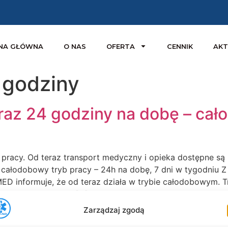
NA GŁÓWNA
O NAS
OFERTA
CENNIK
AKT
 godziny
az 24 godziny na dobę – cał
cy. Od teraz transport medyczny i opieka dostępne są p
odobowy tryb pracy – 24h na dobę, 7 dni w tygodniu Z m
ED informuje, że od teraz działa w trybie całodobowym. T
stępne 24 godziny […]
Zarządzaj zgodą