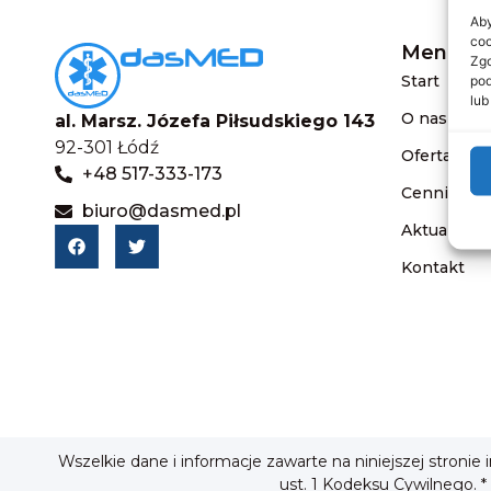
Aby
coo
Menu
Zgo
Start
pod
lub
O nas
al. Marsz. Józefa Piłsudskiego 143
92-301 Łódź
Oferta
+48 517-333-173
Cennik
biuro@dasmed.pl
Aktualnośc
Kontakt
Wszelkie dane i informacje zawarte na niniejszej stronie
ust. 1 Kodeksu Cywilnego. *