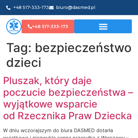
+48 517-333-173
biuro@dasmed.pl
+48 517-333-173
Tag:
bezpieczeństwo
dzieci
Pluszak, który daje
poczucie bezpieczeństwa –
wyjątkowe wsparcie
od Rzecznika Praw Dziecka
W dniu wczorajszym do biura DASMED dotarła
wyjątkowa i niezwykle cenna przesyłka z Warszawy –