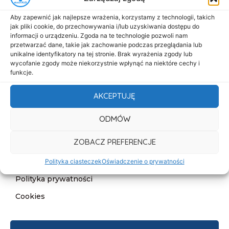
Menu
Aby zapewnić jak najlepsze wrażenia, korzystamy z technologii, takich
Start
jak pliki cookie, do przechowywania i/lub uzyskiwania dostępu do
informacji o urządzeniu. Zgoda na te technologie pozwoli nam
O nas
przetwarzać dane, takie jak zachowanie podczas przeglądania lub
unikalne identyfikatory na tej stronie. Brak wyrażenia zgody lub
Oferta
wycofanie zgody może niekorzystnie wpłynąć na niektóre cechy i
Cennik
funkcje.
Aktualności
AKCEPTUJĘ
Kontakt
ODMÓW
Informacje
ZOBACZ PREFERENCJE
Deklaracja dostępności
Klauzula informacyjna
Polityka ciasteczek
Oświadczenie o prywatności
Polityka prywatności
Cookies