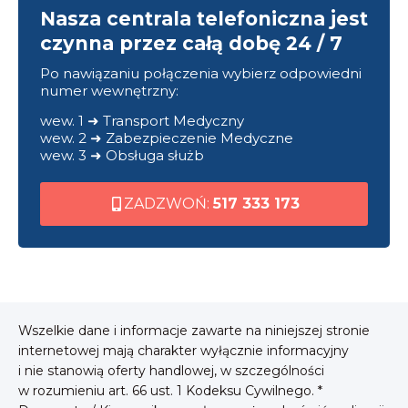
Nasza centrala telefoniczna jest
czynna przez całą dobę 24 / 7
Po nawiązaniu połączenia wybierz odpowiedni
numer wewnętrzny:
wew. 1 ➜ Transport Medyczny
wew. 2 ➜ Zabezpieczenie Medyczne
wew. 3 ➜ Obsługa służb
ZADZWOŃ:
517 333 173
Wszelkie dane i informacje zawarte na niniejszej stronie
internetowej mają charakter wyłącznie informacyjny
i nie stanowią oferty handlowej, w szczególności
w rozumieniu art. 66 ust. 1 Kodeksu Cywilnego. *