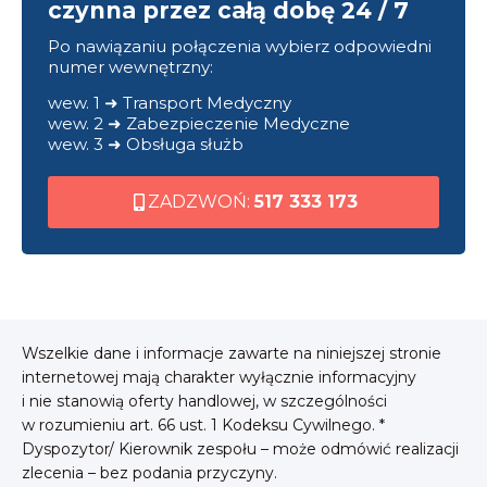
czynna przez całą dobę 24 / 7
Po nawiązaniu połączenia wybierz odpowiedni
numer wewnętrzny:
wew. 1 ➜ Transport Medyczny
wew. 2 ➜ Zabezpieczenie Medyczne
wew. 3 ➜ Obsługa służb
ZADZWOŃ:
517 333 173
Wszelkie dane i informacje zawarte na niniejszej stronie
internetowej mają charakter wyłącznie informacyjny
i nie stanowią oferty handlowej, w szczególności
w rozumieniu art. 66 ust. 1 Kodeksu Cywilnego. *
Dyspozytor/ Kierownik zespołu – może odmówić realizacji
zlecenia – bez podania przyczyny.