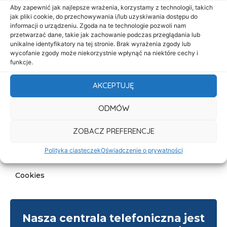
Start
Aby zapewnić jak najlepsze wrażenia, korzystamy z technologii, takich
jak pliki cookie, do przechowywania i/lub uzyskiwania dostępu do
O nas
informacji o urządzeniu. Zgoda na te technologie pozwoli nam
przetwarzać dane, takie jak zachowanie podczas przeglądania lub
Oferta
unikalne identyfikatory na tej stronie. Brak wyrażenia zgody lub
Cennik
wycofanie zgody może niekorzystnie wpłynąć na niektóre cechy i
funkcje.
Aktualności
AKCEPTUJĘ
Kontakt
ODMÓW
Informacje
Deklaracja dostępności
ZOBACZ PREFERENCJE
Klauzula informacyjna
Polityka ciasteczek
Oświadczenie o prywatności
Polityka prywatności
Cookies
Nasza centrala telefoniczna jest