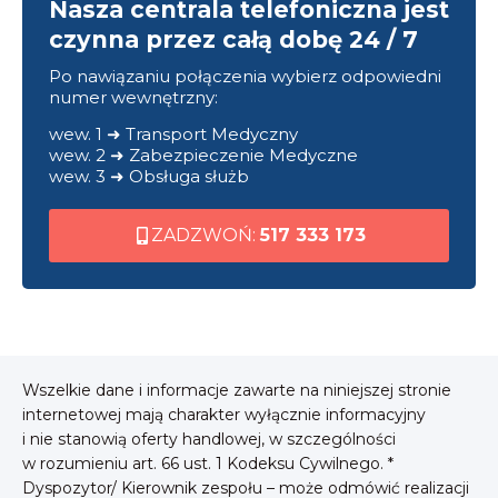
Nasza centrala telefoniczna jest
czynna przez całą dobę 24 / 7
Po nawiązaniu połączenia wybierz odpowiedni
numer wewnętrzny:
wew. 1 ➜ Transport Medyczny
wew. 2 ➜ Zabezpieczenie Medyczne
wew. 3 ➜ Obsługa służb
ZADZWOŃ:
517 333 173
Wszelkie dane i informacje zawarte na niniejszej stronie
internetowej mają charakter wyłącznie informacyjny
i nie stanowią oferty handlowej, w szczególności
w rozumieniu art. 66 ust. 1 Kodeksu Cywilnego. *
Dyspozytor/ Kierownik zespołu – może odmówić realizacji