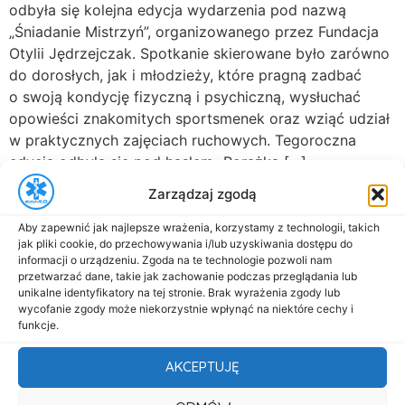
odbyła się kolejna edycja wydarzenia pod nazwą
„Śniadanie Mistrzyń”, organizowanego przez Fundacja
Otylii Jędrzejczak. Spotkanie skierowane było zarówno
do dorosłych, jak i młodzieży, które pragną zadbać
o swoją kondycję fizyczną i psychiczną, wysłuchać
opowieści znakomitych sportsmenek oraz wziąć udział
w praktycznych zajęciach ruchowych. Tegoroczna
edycja odbyła się pod hasłem „Porażka […]
Zarządzaj zgodą
Aby zapewnić jak najlepsze wrażenia, korzystamy z technologii, takich
jak pliki cookie, do przechowywania i/lub uzyskiwania dostępu do
informacji o urządzeniu. Zgoda na te technologie pozwoli nam
przetwarzać dane, takie jak zachowanie podczas przeglądania lub
unikalne identyfikatory na tej stronie. Brak wyrażenia zgody lub
al. Marsz. Józefa Piłsudskiego 143
wycofanie zgody może niekorzystnie wpłynąć na niektóre cechy i
92-301 Łódź
funkcje.
+48 517-333-173
AKCEPTUJĘ
biuro@dasmed.pl