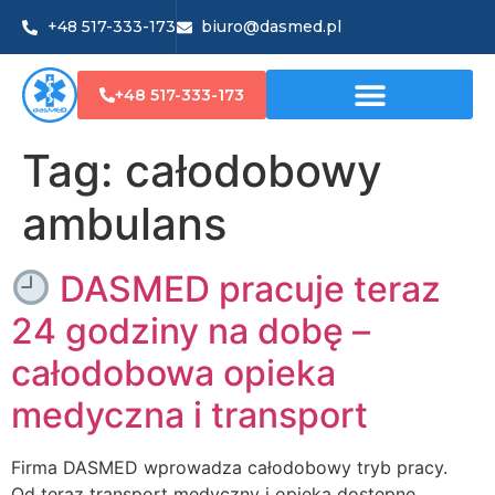
+48 517-333-173
biuro@dasmed.pl
+48 517-333-173
Tag:
całodobowy
ambulans
DASMED pracuje teraz
24 godziny na dobę –
całodobowa opieka
medyczna i transport
Firma DASMED wprowadza całodobowy tryb pracy.
Od teraz transport medyczny i opieka dostępne