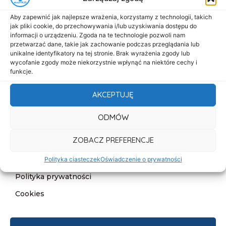
Menu
Aby zapewnić jak najlepsze wrażenia, korzystamy z technologii, takich
Start
jak pliki cookie, do przechowywania i/lub uzyskiwania dostępu do
informacji o urządzeniu. Zgoda na te technologie pozwoli nam
O nas
przetwarzać dane, takie jak zachowanie podczas przeglądania lub
unikalne identyfikatory na tej stronie. Brak wyrażenia zgody lub
Oferta
wycofanie zgody może niekorzystnie wpłynąć na niektóre cechy i
Cennik
funkcje.
Aktualności
AKCEPTUJĘ
Kontakt
ODMÓW
Informacje
ZOBACZ PREFERENCJE
Deklaracja dostępności
Klauzula informacyjna
Polityka ciasteczek
Oświadczenie o prywatności
Polityka prywatności
Cookies