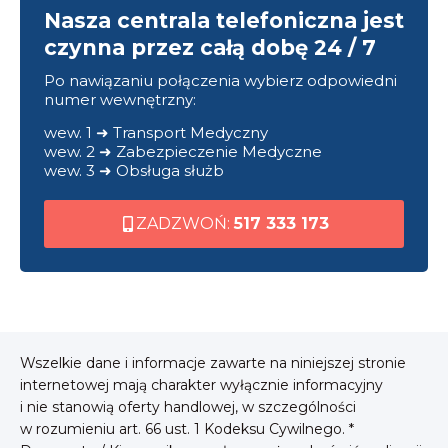
Nasza centrala telefoniczna jest
czynna przez całą dobę 24 / 7
Po nawiązaniu połączenia wybierz odpowiedni
numer wewnętrzny:
wew. 1 ➜ Transport Medyczny
wew. 2 ➜ Zabezpieczenie Medyczne
wew. 3 ➜ Obsługa służb
ZADZWOŃ:
517 333 173
Wszelkie dane i informacje zawarte na niniejszej stronie
internetowej mają charakter wyłącznie informacyjny
i nie stanowią oferty handlowej, w szczególności
w rozumieniu art. 66 ust. 1 Kodeksu Cywilnego. *