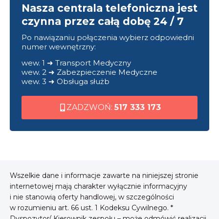
Nasza centrala telefoniczna jest
czynna przez całą dobę 24 / 7
Po nawiązaniu połączenia wybierz odpowiedni
numer wewnętrzny:
wew. 1 ➜ Transport Medyczny
wew. 2 ➜ Zabezpieczenie Medyczne
wew. 3 ➜ Obsługa służb
ZADZWOŃ:
517 333 173
Wszelkie dane i informacje zawarte na niniejszej stronie
internetowej mają charakter wyłącznie informacyjny
i nie stanowią oferty handlowej, w szczególności
w rozumieniu art. 66 ust. 1 Kodeksu Cywilnego. *
Dyspozytor/ Kierownik zespołu – może odmówić realizacji