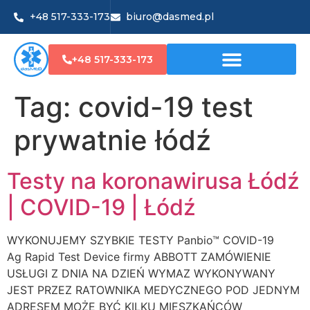
+48 517-333-173
biuro@dasmed.pl
+48 517-333-173
Tag:
covid-19 test
prywatnie łódź
Testy na koronawirusa Łódź
| COVID-19 | Łódź
WYKONUJEMY SZYBKIE TESTY Panbio™ COVID-19
Ag Rapid Test Device firmy ABBOTT ZAMÓWIENIE
USŁUGI Z DNIA NA DZIEŃ WYMAZ WYKONYWANY
JEST PRZEZ RATOWNIKA MEDYCZNEGO POD JEDNYM
ADRESEM MOŻE BYĆ KILKU MIESZKAŃCÓW