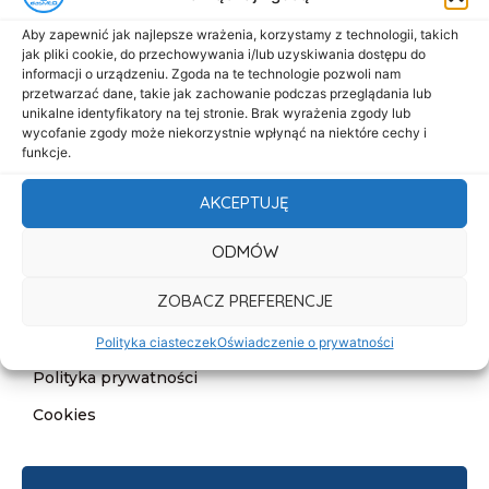
Menu
Aby zapewnić jak najlepsze wrażenia, korzystamy z technologii, takich
Start
jak pliki cookie, do przechowywania i/lub uzyskiwania dostępu do
informacji o urządzeniu. Zgoda na te technologie pozwoli nam
O nas
przetwarzać dane, takie jak zachowanie podczas przeglądania lub
Oferta
unikalne identyfikatory na tej stronie. Brak wyrażenia zgody lub
wycofanie zgody może niekorzystnie wpłynąć na niektóre cechy i
Cennik
funkcje.
Aktualności
AKCEPTUJĘ
Kontakt
ODMÓW
Informacje
ZOBACZ PREFERENCJE
Deklaracja dostępności
Klauzula informacyjna
Polityka ciasteczek
Oświadczenie o prywatności
Polityka prywatności
Cookies