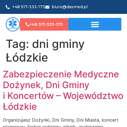
+48 517-333-173
biuro@dasmed.pl
+48 517-333-173
Tag:
dni gminy
Łódzkie
Zabezpieczenie Medyczne
Dożynek, Dni Gminy
i Koncertów – Województwo
Łódzkie
Organizujesz Dożynki, Dni Gminy, Dni Miasta, koncert
plenerowy, festyn rodzinny, piknik, wydarzenie