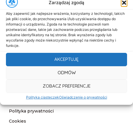
Zarządzaj zgodą
Menu
Aby zapewnić jak najlepsze wrażenia, korzystamy z technologii, takich
Start
jak pliki cookie, do przechowywania i/lub uzyskiwania dostępu do
informacji o urządzeniu. Zgoda na te technologie pozwoli nam
O nas
przetwarzać dane, takie jak zachowanie podczas przeglądania lub
unikalne identyfikatory na tej stronie. Brak wyrażenia zgody lub
Oferta
wycofanie zgody może niekorzystnie wpłynąć na niektóre cechy i
funkcje.
Cennik
AKCEPTUJĘ
Aktualności
Kontakt
ODMÓW
Informacje
ZOBACZ PREFERENCJE
Deklaracja dostępności
Polityka ciasteczek
Oświadczenie o prywatności
Klauzula informacyjna
Polityka prywatności
Cookies