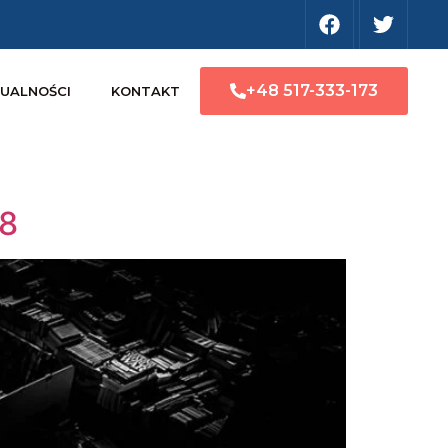
+48 517-333-173
UALNOŚCI
KONTAKT
18