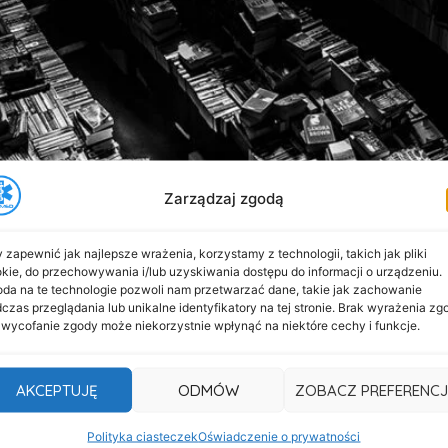
Zarządzaj zgodą
 zapewnić jak najlepsze wrażenia, korzystamy z technologii, takich jak pliki
kie, do przechowywania i/lub uzyskiwania dostępu do informacji o urządzeniu.
da na te technologie pozwoli nam przetwarzać dane, takie jak zachowanie
czas przeglądania lub unikalne identyfikatory na tej stronie. Brak wyrażenia zg
 wycofanie zgody może niekorzystnie wpłynąć na niektóre cechy i funkcje.
zyjemność wspólnie z QuadRescueSquad zabezpieczać medy
i siłami mamy przyjemność zabezpieczać to łódzkie bieg
ynatorów Medycznych 5 Rowerów Ratunkowych 2 Quady Ra
AKCEPTUJĘ
ODMÓW
ZOBACZ PREFERENCJ
Polityka ciasteczek
Oświadczenie o prywatności