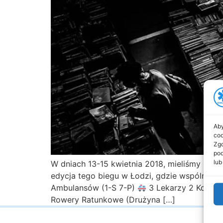
Aby
coo
Zgo
pod
lub
W dniach 13-15 kwietnia 2018, mieliśmy pr
edycja tego biegu w Łodzi, gdzie wspólnym
Ambulansów (1-S 7-P)
3 Lekarzy 2 Koord
Rowery Ratunkowe (Drużyna […]