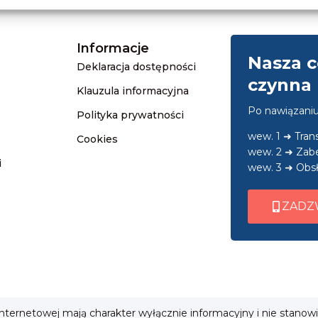
Informacje
Nasza c
Deklaracja dostępności
czynna 
Klauzula informacyjna
Po nawiązani
Polityka prywatności
wew. 1 ➜ Tra
Cookies
wew. 2 ➜ Zab
i
wew. 3 ➜ Obsł
ZADZ
 internetowej mają charakter wyłącznie informacyjny i nie stanow