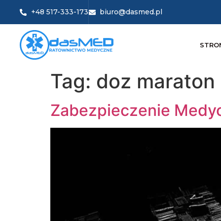
+48 517-333-173
biuro@dasmed.pl
STRO
Tag:
doz maraton
Zabezpieczenie Medyc