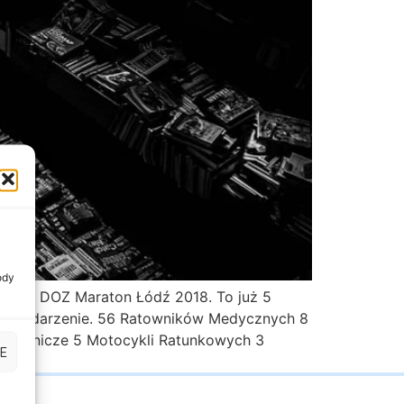
ody
cznie DOZ Maraton Łódź 2018. To już 5
owe wydarzenie. 56 Ratowników Medycznych 8
townicze 5 Motocykli Ratunkowych 3
E