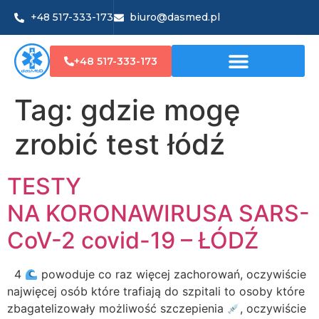
+48 517-333-173
biuro@dasmed.pl
+48 517-333-173
Tag:
gdzie mogę
zrobić test łódź
TESTY
NA KORONAWIRUSA SARS-
CoV-2 covid-19 – ŁÓDŹ
4
powoduje co raz więcej zachorowań, oczywiście
najwięcej osób które trafiają do szpitali to osoby które
zbagatelizowały możliwość szczepienia
, oczywiście