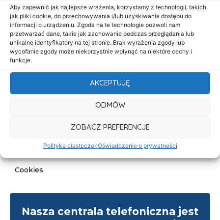
Start
Aby zapewnić jak najlepsze wrażenia, korzystamy z technologii, takich
jak pliki cookie, do przechowywania i/lub uzyskiwania dostępu do
O nas
informacji o urządzeniu. Zgoda na te technologie pozwoli nam
przetwarzać dane, takie jak zachowanie podczas przeglądania lub
Oferta
unikalne identyfikatory na tej stronie. Brak wyrażenia zgody lub
Cennik
wycofanie zgody może niekorzystnie wpłynąć na niektóre cechy i
funkcje.
Aktualności
AKCEPTUJĘ
Kontakt
ODMÓW
Informacje
Deklaracja dostępności
ZOBACZ PREFERENCJE
Klauzula informacyjna
Polityka ciasteczek
Oświadczenie o prywatności
Polityka prywatności
Cookies
Nasza centrala telefoniczna jest