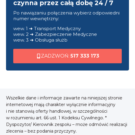
czynna przez całą dobę 24 / 7
Po nawiązaniu połączenia wybierz odpowiedni
numer wewnętrzny:
wew. 1 ➜ Transport Medyczny
wew. 2 ➜ Zabezpieczenie Medyczne
wew. 3 ➜ Obsługa służb
ZADZWOŃ:
517 333 173
Wszelkie dane i informacje zawarte na niniejszej stronie
internetowej mają charakter wyłącznie informacyjny
i nie stanowią oferty handlowej, w szczególności
w rozumieniu art. 66 ust. 1 Kodeksu Cywilnego. *
Dyspozytor/ Kierownik zespołu – może odmówić realizacji
zlecenia – bez podania przyczyny.