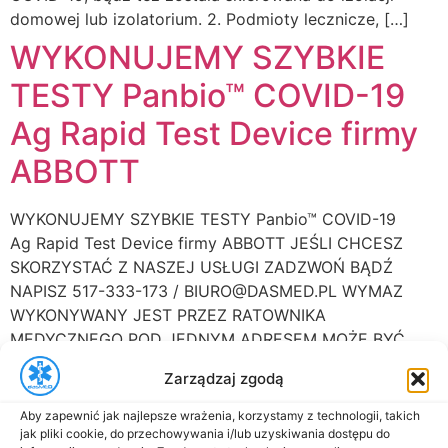
domowej lub izolatorium. 2. Podmioty lecznicze, […]
WYKONUJEMY SZYBKIE
TESTY Panbio™ COVID-19
Ag Rapid Test Device firmy
ABBOTT
WYKONUJEMY SZYBKIE TESTY Panbio™ COVID-19
Ag Rapid Test Device firmy ABBOTT JEŚLI CHCESZ
SKORZYSTAĆ Z NASZEJ USŁUGI ZADZWOŃ BĄDŹ
NAPISZ 517-333-173 / BIURO@DASMED.PL WYMAZ
WYKONYWANY JEST PRZEZ RATOWNIKA
MEDYCZNEGO POD JEDNYM ADRESEM MOŻE BYĆ
KILKU MIESZKAŃCÓW, PRACOWNIKÓW DO BADANIA
Zarządzaj zgodą
PO UZYSKANIU WYNIKU PACJENT OTRZYMUJE
ZAŚWIADCZENIE Z UWZGLĘDNIENIEM GODZINY
Aby zapewnić jak najlepsze wrażenia, korzystamy z technologii, takich
WYKONANIA TESTU ORAZ JEGO WYNIKU,
jak pliki cookie, do przechowywania i/lub uzyskiwania dostępu do