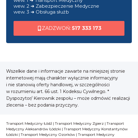
wew. 1 ➜ Transport Medyczny
wew. 2 ➜ Zabezpieczenie Medyczne
wew. 3 ➜ Obsługa służb
ZADZWOŃ:
517 333 173
Wszelkie dane i informacje zawarte na niniejszej stronie
internetowej mają charakter wyłącznie informacyjny
i nie stanowią oferty handlowej, w szczególności
w rozumieniu art. 66 ust. 1 Kodeksu Cywilnego. *
Dyspozytor/ Kierownik zespołu – może odmówić realizacji
zlecenia – bez podania przyczyny.
Transport Medyczny Łódź
|
Transport Medyczny Zgierz
|
Transport
Medyczny Aleksandrów Łódzki
|
Transport Medyczny Konstantynów
Łódzki
|
Transport Medyczny Ozorków
|
Transport Medyczny