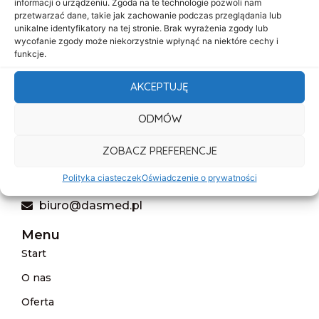
informacji o urządzeniu. Zgoda na te technologie pozwoli nam
W PRZYPADKU UZYSKANIA WYNIKU POZYTYWNEGO
przetwarzać dane, takie jak zachowanie podczas przeglądania lub
ŚWIADCZĄCYM O AKTYWNYM ZAKAŻENIU
unikalne identyfikatory na tej stronie. Brak wyrażenia zgody lub
KORONAWIRUSEM, […]
wycofanie zgody może niekorzystnie wpłynąć na niektóre cechy i
funkcje.
AKCEPTUJĘ
ODMÓW
al. Marsz. Józefa Piłsudskiego 143
ZOBACZ PREFERENCJE
92-301 Łódź
Polityka ciasteczek
Oświadczenie o prywatności
+48 517-333-173
biuro@dasmed.pl
Menu
Start
O nas
Oferta