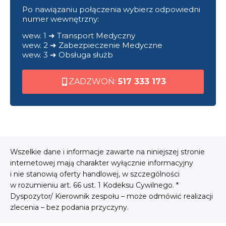
Po nawiązaniu połączenia wybierz odpowiedni
numer wewnętrzny:
wew. 1 ➜ Transport Medyczny
wew. 2 ➜ Zabezpieczenie Medyczne
wew. 3 ➜ Obsługa służb
ZADZWOŃ:
517 333 173
Wszelkie dane i informacje zawarte na niniejszej stronie
internetowej mają charakter wyłącznie informacyjny
i nie stanowią oferty handlowej, w szczególności
w rozumieniu art. 66 ust. 1 Kodeksu Cywilnego. *
Dyspozytor/ Kierownik zespołu – może odmówić realizacji
zlecenia – bez podania przyczyny.