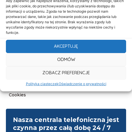
Aby zapewnić jak najlepsze wrażenia, korzystamy z technologii, takich
O nas
jak pliki cookie, do przechowywania i/lub uzyskiwania dostępu do
informacji o urządzeniu. Zgoda na te technologie pozwoli nam
Oferta
przetwarzać dane, takie jak zachowanie podczas przeglądania lub
unikalne identyfikatory na tej stronie. Brak wyrażenia zgody lub
Cennik
wycofanie zgody może niekorzystnie wpłynąć na niektóre cechy i
funkcje.
Aktualności
Kontakt
AKCEPTUJĘ
Informacje
ODMÓW
Deklaracja dostępności
ZOBACZ PREFERENCJE
Klauzula informacyjna
Polityka ciasteczek
Oświadczenie o prywatności
Polityka prywatności
Cookies
Nasza centrala telefoniczna jest
czynna przez całą dobę 24 / 7