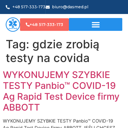
+48 517-333-173
biuro@dasmed.pl
+48 517-333-173
Tag:
gdzie zrobią
testy na covida
WYKONUJEMY SZYBKIE
TESTY Panbio™ COVID-19
Ag Rapid Test Device firmy
ABBOTT
WYKONUJEMY SZYBKIE TESTY Panbio™ COVID-19
Ag Rapid Test Device firmy ABBOTT JEŚLI CHCESZ