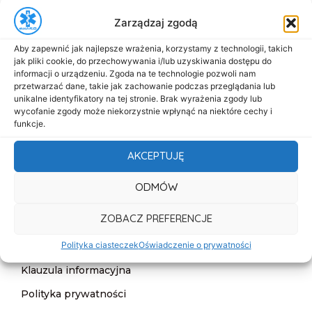
+48 517-333-173
Zarządzaj zgodą
biuro@dasmed.pl
Aby zapewnić jak najlepsze wrażenia, korzystamy z technologii, takich
Menu
jak pliki cookie, do przechowywania i/lub uzyskiwania dostępu do
informacji o urządzeniu. Zgoda na te technologie pozwoli nam
Start
przetwarzać dane, takie jak zachowanie podczas przeglądania lub
unikalne identyfikatory na tej stronie. Brak wyrażenia zgody lub
O nas
wycofanie zgody może niekorzystnie wpłynąć na niektóre cechy i
funkcje.
Oferta
Cennik
AKCEPTUJĘ
Aktualności
ODMÓW
Kontakt
ZOBACZ PREFERENCJE
Informacje
Polityka ciasteczek
Oświadczenie o prywatności
Deklaracja dostępności
Klauzula informacyjna
Polityka prywatności