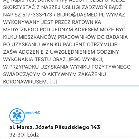
SKORZYSTAĆ Z NASZEJ USŁUGI ZADZWOŃ BĄDŹ
NAPISZ 517-333-173 / BIURO@DASMED.PL WYMAZ
WYKONYWANY JEST PRZEZ RATOWNIKA
MEDYCZNEGO POD JEDNYM ADRESEM MOŻE BYĆ
KILKU MIESZKAŃCÓW, PRACOWNIKÓW DO BADANIA
PO UZYSKANIU WYNIKU PACJENT OTRZYMUJE
ZAŚWIADCZENIE Z UWZGLĘDNIENIEM GODZINY
WYKONANIA TESTU ORAZ JEGO WYNIKU,
W PRZYPADKU UZYSKANIA WYNIKU POZYTYWNEGO
ŚWIADCZĄCYM O AKTYWNYM ZAKAŻENIU
KORONAWIRUSEM, […]
al. Marsz. Józefa Piłsudskiego 143
92-301 Łódź