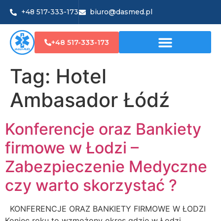
+48 517-333-173
biuro@dasmed.pl
+48 517-333-173
Tag:
Hotel
Ambasador Łódź
Konferencje oraz Bankiety
firmowe w Łodzi –
Zabezpieczenie Medyczne
czy warto skorzystać ?
KONFERENCJE ORAZ BANKIETY FIRMOWE W ŁODZI
Koniec roku to wzmożony okres gdzie w Łodzi