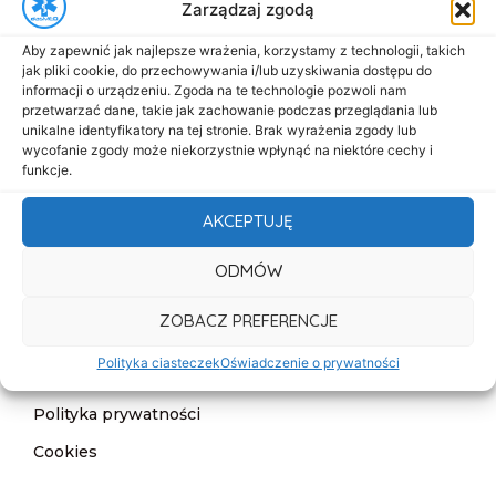
Zarządzaj zgodą
Menu
Aby zapewnić jak najlepsze wrażenia, korzystamy z technologii, takich
Start
jak pliki cookie, do przechowywania i/lub uzyskiwania dostępu do
informacji o urządzeniu. Zgoda na te technologie pozwoli nam
O nas
przetwarzać dane, takie jak zachowanie podczas przeglądania lub
unikalne identyfikatory na tej stronie. Brak wyrażenia zgody lub
Oferta
wycofanie zgody może niekorzystnie wpłynąć na niektóre cechy i
funkcje.
Cennik
AKCEPTUJĘ
Aktualności
Kontakt
ODMÓW
Informacje
ZOBACZ PREFERENCJE
Deklaracja dostępności
Polityka ciasteczek
Oświadczenie o prywatności
Klauzula informacyjna
Polityka prywatności
Cookies