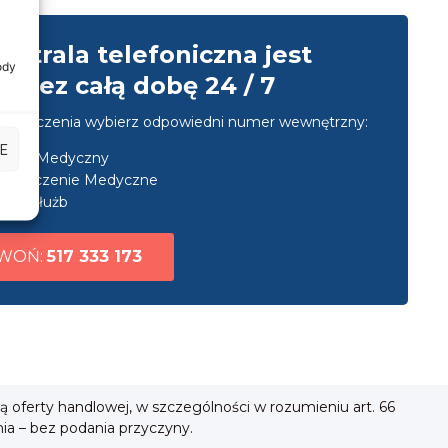
entrala telefoniczna jest
ody
przez całą dobę 24 / 7
u połączenia wybierz odpowiedni numer wewnętrzny:
E
nsport Medyczny
ezpieczenie Medyczne
uga służb
WOŃ:
517 333 173
ią oferty handlowej, w szczególności w rozumieniu art. 66
nia – bez podania przyczyny.