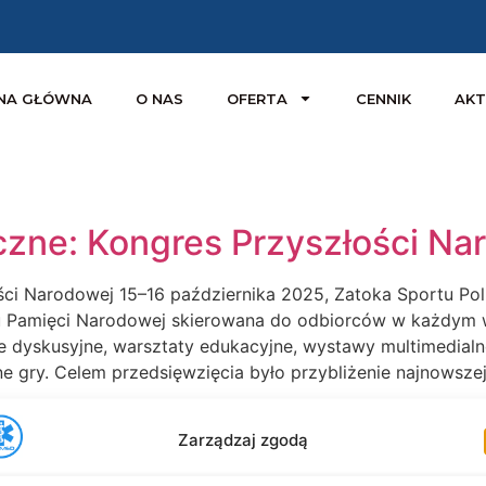
NA GŁÓWNA
O NAS
OFERTA
CENNIK
AKT
zne: Kongres Przyszłości Na
ci Narodowej 15–16 października 2025, Zatoka Sportu Poli
tu Pamięci Narodowej skierowana do odbiorców w każdym w
e dyskusyjne, warsztaty edukacyjne, wystawy multimedialne
ne gry. Celem przedsięwzięcia było przybliżenie najnowszej h
Zarządzaj zgodą