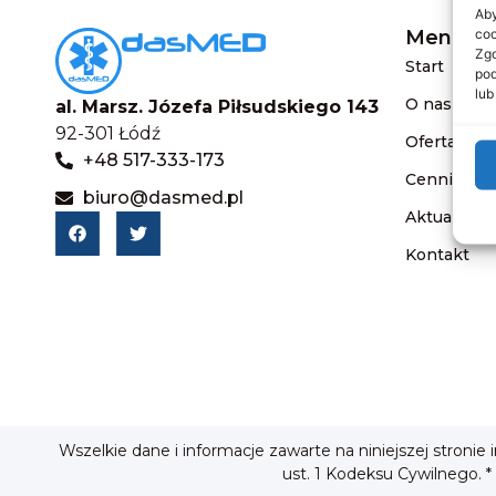
Aby
coo
Menu
Zgo
Start
pod
lub
O nas
al. Marsz. Józefa Piłsudskiego 143
92-301 Łódź
Oferta
+48 517-333-173
Cennik
biuro@dasmed.pl
Aktualnośc
Kontakt
Wszelkie dane i informacje zawarte na niniejszej stronie
ust. 1 Kodeksu Cywilnego. *