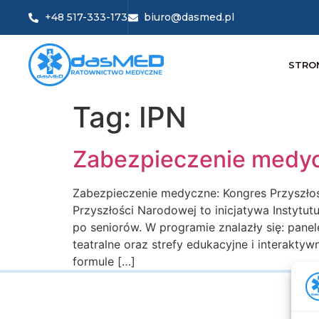
+48 517-333-173
biuro@dasmed.pl
STRO
Tag:
IPN
Zabezpieczenie medyc
Zabezpieczenie medyczne: Kongres Przyszłoś
Przyszłości Narodowej to inicjatywa Instytu
po seniorów. W programie znalazły się: panel
teatralne oraz strefy edukacyjne i interaktyw
formule […]