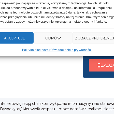
 zapewnić jak najlepsze wrażenia, korzystamy z technologii, takich jak pliki
kie, do przechowywania i/lub uzyskiwania dostępu do informacji o urządzeniu.
Informacje
Nasza c
da na te technologie pozwoli nam przetwarzać dane, takie jak zachowanie
Deklaracja dostępności
czas przeglądania lub unikalne identyfikatory na tej stronie. Brak wyrażenia zg
czynna 
 wycofanie zgody może niekorzystnie wpłynąć na niektóre cechy i funkcje.
Klauzula informacyjna
Po nawiązani
Polityka prywatności
AKCEPTUJĘ
ODMÓW
ZOBACZ PREFERENCJ
wew. 1 ➜ Tra
Cookies
wew. 2 ➜ Zab
i
Polityka ciasteczek
Oświadczenie o prywatności
wew. 3 ➜ Obsł
ZADZ
 internetowej mają charakter wyłącznie informacyjny i nie stanow
 Dyspozytor/ Kierownik zespołu – może odmówić realizacji zlece