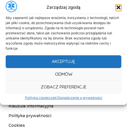
Zarządzaj zgodą
biuro@dasmed.pl
Aby zapewnić jak najlepsze wrażenia, korzystamy z technologii, takich
Menu
jak pliki cookie, do przechowywania i/lub uzyskiwania dostępu do
Start
informacji o urządzeniu. Zgoda na te technologie pozwoli nam
przetwarzać dane, takie jak zachowanie podczas przeglądania lub
O nas
unikalne identyfikatory na tej stronie. Brak wyrażenia zgody lub
wycofanie zgody może niekorzystnie wpłynąć na niektóre cechy i
Oferta
funkcje.
Cennik
AKCEPTUJĘ
Aktualności
ODMÓW
Kontakt
ZOBACZ PREFERENCJE
Informacje
Deklaracja dostępności
Polityka ciasteczek
Oświadczenie o prywatności
Klauzula informacyjna
Polityka prywatności
Cookies