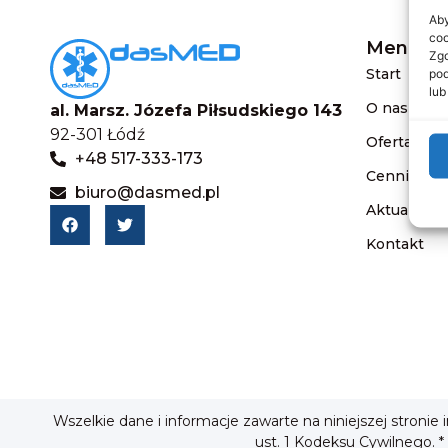
Aby
coo
Menu
Zgo
Start
pod
lub
O nas
al. Marsz. Józefa Piłsudskiego 143
92-301 Łódź
Oferta
+48 517-333-173
Cennik
biuro@dasmed.pl
Aktualnośc
Kontakt
Wszelkie dane i informacje zawarte na niniejszej stronie
ust. 1 Kodeksu Cywilnego. *