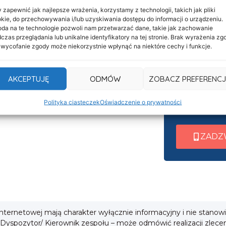
 zapewnić jak najlepsze wrażenia, korzystamy z technologii, takich jak pliki
kie, do przechowywania i/lub uzyskiwania dostępu do informacji o urządzeniu.
Informacje
da na te technologie pozwoli nam przetwarzać dane, takie jak zachowanie
Nasza c
Deklaracja dostępności
czas przeglądania lub unikalne identyfikatory na tej stronie. Brak wyrażenia zg
 wycofanie zgody może niekorzystnie wpłynąć na niektóre cechy i funkcje.
czynna 
Klauzula informacyjna
Po nawiązani
Polityka prywatności
AKCEPTUJĘ
ODMÓW
ZOBACZ PREFERENCJ
wew. 1 ➜ Tra
Cookies
wew. 2 ➜ Zab
Polityka ciasteczek
Oświadczenie o prywatności
i
wew. 3 ➜ Obsł
ZADZ
 internetowej mają charakter wyłącznie informacyjny i nie stanow
 Dyspozytor/ Kierownik zespołu – może odmówić realizacji zlece