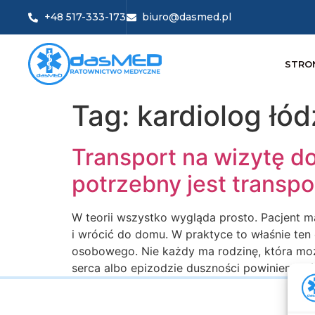
+48 517-333-173
biuro@dasmed.pl
STRO
Tag:
kardiolog łód
Transport na wizytę do
potrzebny jest transp
W teorii wszystko wygląda prosto. Pacjent m
i wrócić do domu. W praktyce to właśnie te
osobowego. Nie każdy ma rodzinę, która może
serca albo epizodzie duszności powinien by