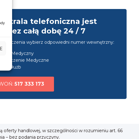
entrala telefoniczna jest
ody
przez całą dobę 24 / 7
u połączenia wybierz odpowiedni numer wewnętrzny:
E
nsport Medyczny
ezpieczenie Medyczne
uga służb
WOŃ:
517 333 173
ią oferty handlowej, w szczególności w rozumieniu art. 66
nia – bez podania przyczyny.