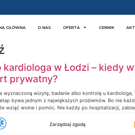
NA GŁÓWNA
O NAS
OFERTA
CENNIK
AKT
ź
 kardiologa w Łodzi – kiedy w
ort prywatny?
a wyznaczoną wizytę, badanie albo kontrolę u kardiologa, 
n etap bywa jednym z największych problemów. Bo nie każ
 wziąć wolne i pomóc. Nie każdy po hospitalizacji, zabie
ć przewożony zwykłym autem bez zabezpieczenia. I właśni
Zarządzaj zgodą