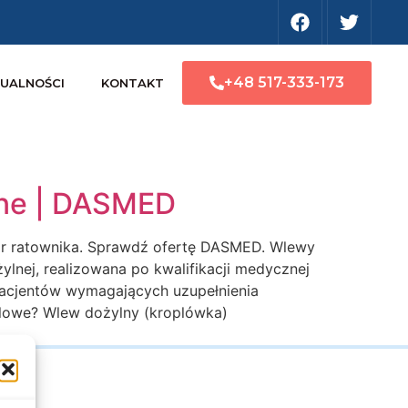
+48 517-333-173
UALNOŚCI
KONTAKT
lne | DASMED
zór ratownika. Sprawdź ofertę DASMED. Wlewy
nej, realizowana po kwalifikacji medycznej
pacjentów wymagających uzupełnienia
plowe? Wlew dożylny (kroplówka)