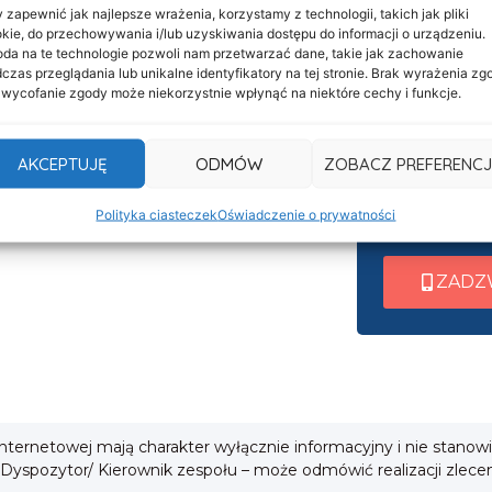
 zapewnić jak najlepsze wrażenia, korzystamy z technologii, takich jak pliki
kie, do przechowywania i/lub uzyskiwania dostępu do informacji o urządzeniu.
Informacje
Nasza c
da na te technologie pozwoli nam przetwarzać dane, takie jak zachowanie
Deklaracja dostępności
czas przeglądania lub unikalne identyfikatory na tej stronie. Brak wyrażenia zg
czynna 
 wycofanie zgody może niekorzystnie wpłynąć na niektóre cechy i funkcje.
Klauzula informacyjna
Po nawiązani
Polityka prywatności
AKCEPTUJĘ
ODMÓW
ZOBACZ PREFERENCJ
wew. 1 ➜ Tra
Cookies
wew. 2 ➜ Zab
i
Polityka ciasteczek
Oświadczenie o prywatności
wew. 3 ➜ Obsł
ZADZ
 internetowej mają charakter wyłącznie informacyjny i nie stanow
 Dyspozytor/ Kierownik zespołu – może odmówić realizacji zlece