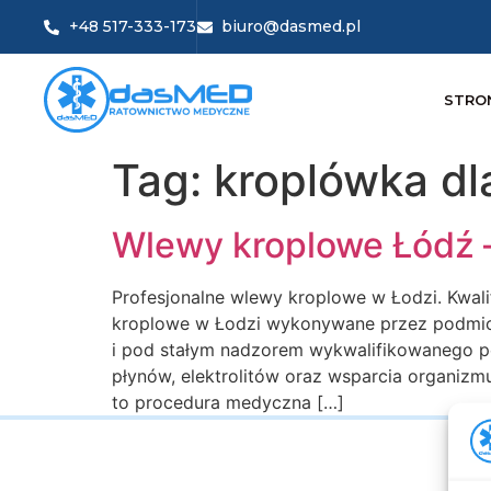
+48 517-333-173
biuro@dasmed.pl
STRO
Tag:
kroplówka dl
Wlewy kroplowe Łódź 
Profesjonalne wlewy kroplowe w Łodzi. Kwal
kroplowe w Łodzi wykonywane przez podmiot 
i pod stałym nadzorem wykwalifikowanego pe
płynów, elektrolitów oraz wsparcia organiz
to procedura medyczna […]