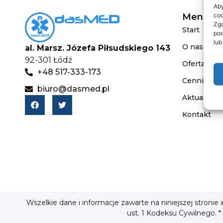
Aby
coo
Menu
Zgo
Start
pod
lub
O nas
al. Marsz. Józefa Piłsudskiego 143
92-301 Łódź
Oferta
+48 517-333-173
Cennik
biuro@dasmed.pl
Aktualnośc
Kontakt
Wszelkie dane i informacje zawarte na niniejszej stronie
ust. 1 Kodeksu Cywilnego. *