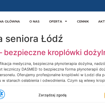
NA GŁÓWNA
O NAS
OFERTA
CENNIK
AKT
a seniora Łódź
– bezpieczne kroplówki doży
ifikacja medyczna, bezpieczna płynoterapia dożylna, nad
leczniczy DASMED to bezpieczna forma płynoterapii dożyl
rsonelu. Oferujemy profesjonalne kroplówki w Łodzi dla 
mu w stanach osłabienia i odwodnienia. Czym są wlewy kro
Zarządzaj zgodą