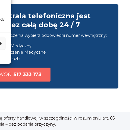
entrala telefoniczna jest
ody
przez całą dobę 24 / 7
u połączenia wybierz odpowiedni numer wewnętrzny:
E
nsport Medyczny
ezpieczenie Medyczne
uga służb
WOŃ:
517 333 173
ią oferty handlowej, w szczególności w rozumieniu art. 66
nia – bez podania przyczyny.