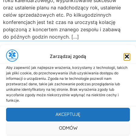
roku kalendarzowego, wypunktowanie sukcesów
oraz ustalenie planu na nadchodzący rok, ustalenie
celów sprzedażowych etc. Po kilkugodzinnych
konferencjach jest też czas na uroczystą kolację
połączoną z koncertem znanego zespołu i zabawą
do późnych godzin nocnych. […]
Zarządzaj zgodą
Aby zapewnić jak najlepsze wrażenia, korzystamy z technologii, takich
jak pliki cookie, do przechowywania i/lub uzyskiwania dostępu do
informacji o urządzeniu. Zgoda na te technologie pozwoli nam
al. Marsz. Józefa Piłsudskiego 143
przetwarzać dane, takie jak zachowanie podczas przeglądania lub
92-301 Łódź
unikalne identyfikatory na tej stronie. Brak wyrażenia zgody lub
wycofanie zgody może niekorzystnie wpłynąć na niektóre cechy i
+48 517-333-173
funkcje.
biuro@dasmed.pl
AKCEPTUJĘ
Menu
Start
ODMÓW