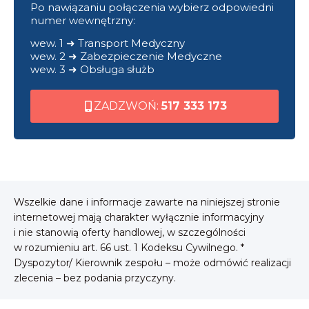
Po nawiązaniu połączenia wybierz odpowiedni
numer wewnętrzny:
wew. 1 ➜ Transport Medyczny
wew. 2 ➜ Zabezpieczenie Medyczne
wew. 3 ➜ Obsługa służb
ZADZWOŃ:
517 333 173
Wszelkie dane i informacje zawarte na niniejszej stronie
internetowej mają charakter wyłącznie informacyjny
i nie stanowią oferty handlowej, w szczególności
w rozumieniu art. 66 ust. 1 Kodeksu Cywilnego. *
Dyspozytor/ Kierownik zespołu – może odmówić realizacji
zlecenia – bez podania przyczyny.