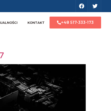
+48 517-333-173
UALNOŚCI
KONTAKT
7