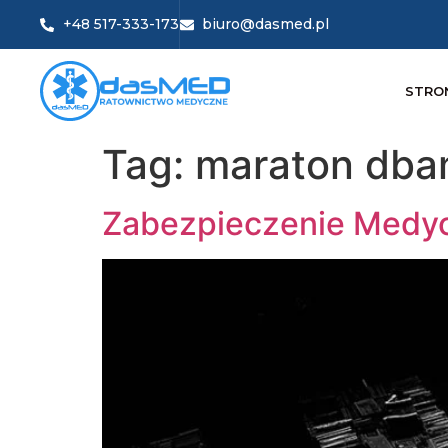
+48 517-333-173
biuro@dasmed.pl
STRO
Tag:
maraton dbam
Zabezpieczenie Medyc