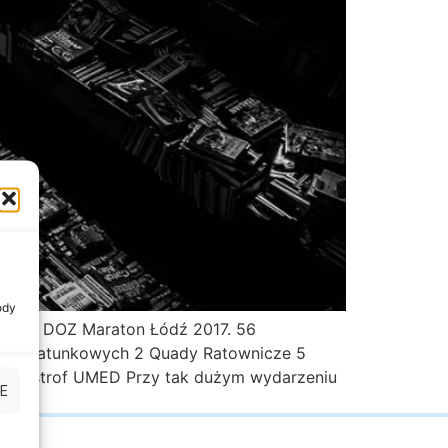
ody
cznie DOZ Maraton Łódź 2017. 56
ów Ratunkowych 2 Quady Ratownicze 5
 Katastrof UMED Przy tak dużym wydarzeniu
E