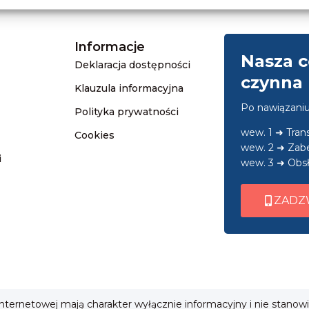
Informacje
Nasza c
Deklaracja dostępności
czynna 
Klauzula informacyjna
Po nawiązani
Polityka prywatności
wew. 1 ➜ Tra
Cookies
wew. 2 ➜ Zab
i
wew. 3 ➜ Obsł
ZADZ
 internetowej mają charakter wyłącznie informacyjny i nie stanow