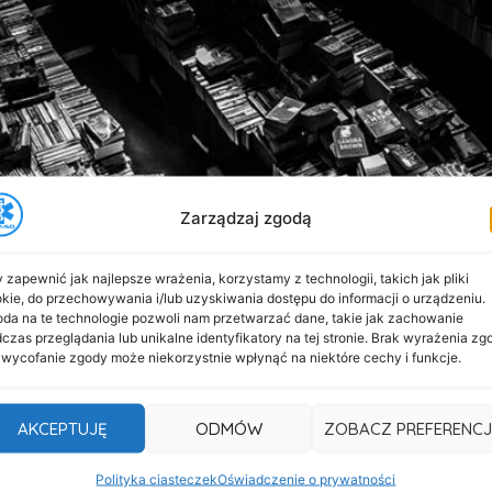
Zarządzaj zgodą
 zapewnić jak najlepsze wrażenia, korzystamy z technologii, takich jak pliki
kie, do przechowywania i/lub uzyskiwania dostępu do informacji o urządzeniu.
da na te technologie pozwoli nam przetwarzać dane, takie jak zachowanie
czas przeglądania lub unikalne identyfikatory na tej stronie. Brak wyrażenia zg
 wycofanie zgody może niekorzystnie wpłynąć na niektóre cechy i funkcje.
zyjemność wspólnie z QuadRescueSquad zabezpieczać medy
 5-P)
3 Lekarzy 2 Koordynatorów Medycznych 5 Rower
w ze Studenckiego Koła Medycyny Ratunkowej i Medycyny
AKCEPTUJĘ
ODMÓW
ZOBACZ PREFERENCJ
 i środków które dostarczyły […]
Polityka ciasteczek
Oświadczenie o prywatności