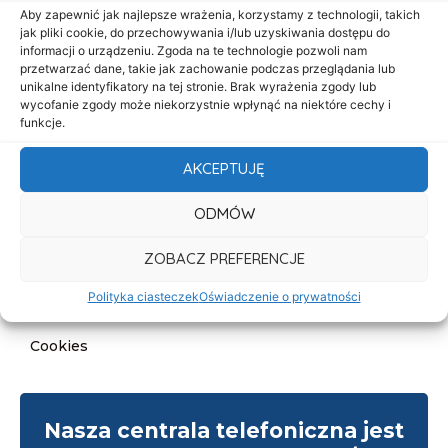
Start
Aby zapewnić jak najlepsze wrażenia, korzystamy z technologii, takich
jak pliki cookie, do przechowywania i/lub uzyskiwania dostępu do
O nas
informacji o urządzeniu. Zgoda na te technologie pozwoli nam
przetwarzać dane, takie jak zachowanie podczas przeglądania lub
Oferta
unikalne identyfikatory na tej stronie. Brak wyrażenia zgody lub
Cennik
wycofanie zgody może niekorzystnie wpłynąć na niektóre cechy i
funkcje.
Aktualności
AKCEPTUJĘ
Kontakt
ODMÓW
Informacje
Deklaracja dostępności
ZOBACZ PREFERENCJE
Klauzula informacyjna
Polityka ciasteczek
Oświadczenie o prywatności
Polityka prywatności
Cookies
Nasza centrala telefoniczna jest