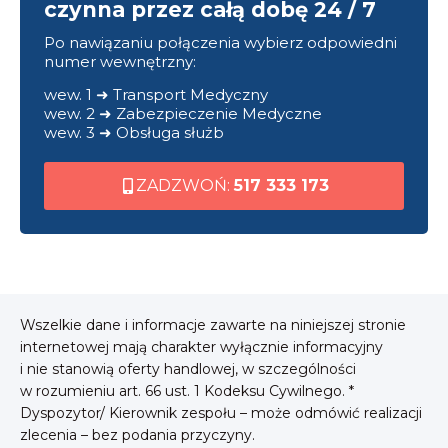
czynna przez całą dobę 24 / 7
Po nawiązaniu połączenia wybierz odpowiedni
numer wewnętrzny:
wew. 1 ➜ Transport Medyczny
wew. 2 ➜ Zabezpieczenie Medyczne
wew. 3 ➜ Obsługa służb
ZADZWOŃ:
517 333 173
Wszelkie dane i informacje zawarte na niniejszej stronie
internetowej mają charakter wyłącznie informacyjny
i nie stanowią oferty handlowej, w szczególności
w rozumieniu art. 66 ust. 1 Kodeksu Cywilnego. *
Dyspozytor/ Kierownik zespołu – może odmówić realizacji
zlecenia – bez podania przyczyny.