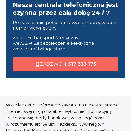
Nasza centrala telefoniczna jest
czynna przez całą dobę 24 / 7
Po nawiązaniu połączenia wybierz odpowiedni
numer wewnętrzny:
wew. 1 ➜ Transport Medyczny
wew. 2 ➜ Zabezpieczenie Medyczne
wew. 3 ➜ Obsługa służb
ZADZWOŃ:
517 333 173
Wszelkie dane i informacje zawarte na niniejszej stronie
internetowej mają charakter wyłącznie informacyjny
i nie stanowią oferty handlowej, w szczególności
w rozumieniu art. 66 ust. 1 Kodeksu Cywilnego. *
Dyspozytor/ Kierownik zespołu – może odmówić realizacji