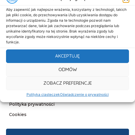
Menu
Aby zapewnić jak najlepsze wrażenia, korzystamy z technologii, takich
Start
jak pliki cookie, do przechowywania i/lub uzyskiwania dostępu do
informacji o urządzeniu. Zgoda na te technologie pozwoli nam
O nas
przetwarzać dane, takie jak zachowanie podczas przeglądania lub
Oferta
unikalne identyfikatory na tej stronie. Brak wyrażenia zgody lub
wycofanie zgody może niekorzystnie wpłynąć na niektóre cechy i
Cennik
funkcje.
Aktualności
AKCEPTUJĘ
Kontakt
ODMÓW
Informacje
ZOBACZ PREFERENCJE
Deklaracja dostępności
Klauzula informacyjna
Polityka ciasteczek
Oświadczenie o prywatności
Polityka prywatności
Cookies