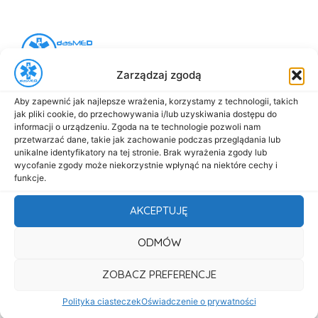
Zarządzaj zgodą
al. Marsz. Józefa Piłsudskiego 143
92-301 Łódź
Aby zapewnić jak najlepsze wrażenia, korzystamy z technologii, takich
+48 517-333-173
jak pliki cookie, do przechowywania i/lub uzyskiwania dostępu do
informacji o urządzeniu. Zgoda na te technologie pozwoli nam
biuro@dasmed.pl
przetwarzać dane, takie jak zachowanie podczas przeglądania lub
unikalne identyfikatory na tej stronie. Brak wyrażenia zgody lub
Menu
wycofanie zgody może niekorzystnie wpłynąć na niektóre cechy i
funkcje.
Start
O nas
AKCEPTUJĘ
Oferta
ODMÓW
Cennik
ZOBACZ PREFERENCJE
Aktualności
Polityka ciasteczek
Oświadczenie o prywatności
Kontakt