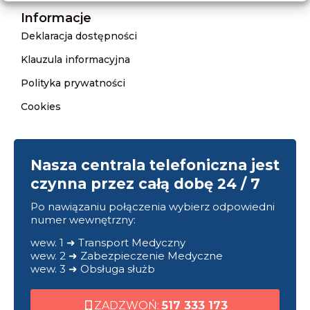
Informacje
Deklaracja dostępności
Klauzula informacyjna
Polityka prywatności
Cookies
Nasza centrala telefoniczna jest
czynna przez całą dobę 24 / 7
Po nawiązaniu połączenia wybierz odpowiedni
numer wewnętrzny:
wew. 1 ➜ Transport Medyczny
wew. 2 ➜ Zabezpieczenie Medyczne
wew. 3 ➜ Obsługa służb
ZADZWOŃ:
517 333 173