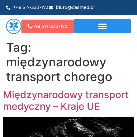
+48 517-333-173
biuro@dasmed.pl
+48 517-333-173
Tag:
międzynarodowy
transport chorego
Międzynarodowy transport
medyczny – Kraje UE