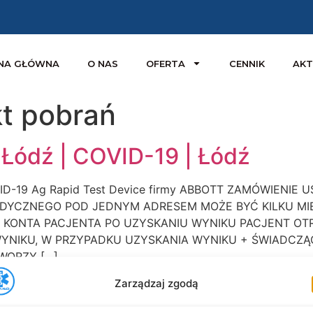
NA GŁÓWNA
O NAS
OFERTA
CENNIK
AKT
t pobrań
 Łódź | COVID-19 | Łódź
-19 Ag Rapid Test Device firmy ABBOTT ZAMÓWIENIE 
DYCZNEGO POD JEDNYM ADRESEM MOŻE BYĆ KILKU MI
KONTA PACJENTA PO UZYSKANIU WYNIKU PACJENT O
YNIKU, W PRZYPADKU UZYSKANIA WYNIKU + ŚWIADCZ
WORZY […]
Zarządzaj zgodą