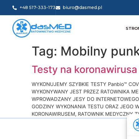
+48 517-333-173
biuro@dasmed.pl
STRO
Tag:
Mobilny punk
Testy na koronawirusa
WYKONUJEMY SZYBKIE TESTY Panbio™ COVID
WYKONYWANY JEST PRZEZ RATOWNIKA ME
WPROWADZANY JESY DO INTERNETOWEGO 
GODZINY WYKONANIA TESTU ORAZ JEGO W
KORONAWIRUSEM, RATOWNIK MEDYCZNY T