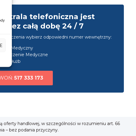
entrala telefoniczna jest
ody
przez całą dobę 24 / 7
u połączenia wybierz odpowiedni numer wewnętrzny:
E
nsport Medyczny
ezpieczenie Medyczne
uga służb
WOŃ:
517 333 173
ią oferty handlowej, w szczególności w rozumieniu art. 66
nia – bez podania przyczyny.