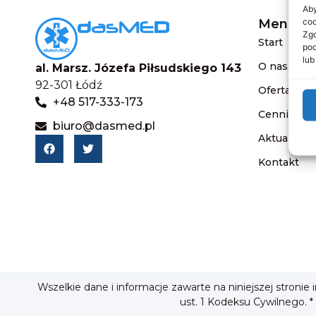
Aby
coo
Menu
Zgo
Start
pod
lub
O nas
al. Marsz. Józefa Piłsudskiego 143
92-301 Łódź
Oferta
+48 517-333-173
Cennik
biuro@dasmed.pl
Aktualnośc
Kontakt
Wszelkie dane i informacje zawarte na niniejszej stronie
ust. 1 Kodeksu Cywilnego. *