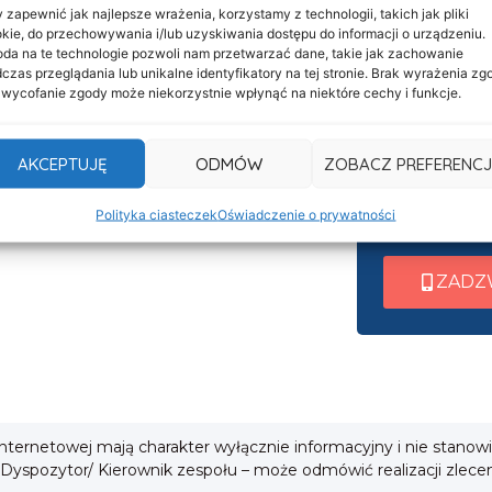
 zapewnić jak najlepsze wrażenia, korzystamy z technologii, takich jak pliki
kie, do przechowywania i/lub uzyskiwania dostępu do informacji o urządzeniu.
Informacje
Nasza c
da na te technologie pozwoli nam przetwarzać dane, takie jak zachowanie
Deklaracja dostępności
czas przeglądania lub unikalne identyfikatory na tej stronie. Brak wyrażenia zg
czynna 
 wycofanie zgody może niekorzystnie wpłynąć na niektóre cechy i funkcje.
Klauzula informacyjna
Po nawiązani
Polityka prywatności
AKCEPTUJĘ
ODMÓW
ZOBACZ PREFERENCJ
wew. 1 ➜ Tra
Cookies
wew. 2 ➜ Zab
i
Polityka ciasteczek
Oświadczenie o prywatności
wew. 3 ➜ Obsł
ZADZ
 internetowej mają charakter wyłącznie informacyjny i nie stanow
 Dyspozytor/ Kierownik zespołu – może odmówić realizacji zlece