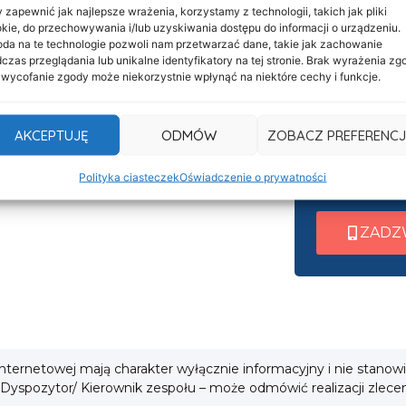
 zapewnić jak najlepsze wrażenia, korzystamy z technologii, takich jak pliki
kie, do przechowywania i/lub uzyskiwania dostępu do informacji o urządzeniu.
Informacje
Nasza c
da na te technologie pozwoli nam przetwarzać dane, takie jak zachowanie
Deklaracja dostępności
czas przeglądania lub unikalne identyfikatory na tej stronie. Brak wyrażenia zg
czynna 
 wycofanie zgody może niekorzystnie wpłynąć na niektóre cechy i funkcje.
Klauzula informacyjna
Po nawiązani
Polityka prywatności
AKCEPTUJĘ
ODMÓW
ZOBACZ PREFERENCJ
wew. 1 ➜ Tra
Cookies
wew. 2 ➜ Zab
i
Polityka ciasteczek
Oświadczenie o prywatności
wew. 3 ➜ Obsł
ZADZ
 internetowej mają charakter wyłącznie informacyjny i nie stanow
 Dyspozytor/ Kierownik zespołu – może odmówić realizacji zlece