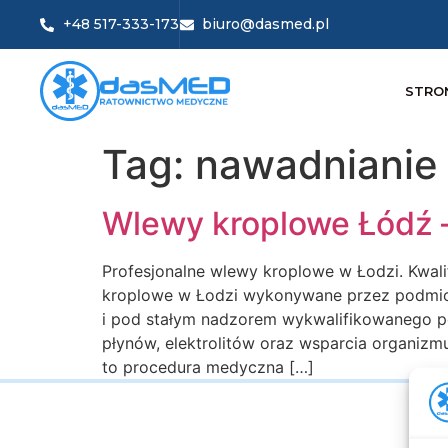
+48 517-333-173
biuro@dasmed.pl
STRO
Tag:
nawadnianie
Wlewy kroplowe Łódź 
Profesjonalne wlewy kroplowe w Łodzi. Kwal
kroplowe w Łodzi wykonywane przez podmiot 
i pod stałym nadzorem wykwalifikowanego pe
płynów, elektrolitów oraz wsparcia organiz
to procedura medyczna […]