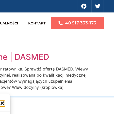
+48 517-333-173
UALNOŚCI
KONTAKT
lne | DASMED
zór ratownika. Sprawdź ofertę DASMED. Wlewy
nej, realizowana po kwalifikacji medycznej
pacjentów wymagających uzupełnienia
plowe? Wlew dożylny (kroplówka)