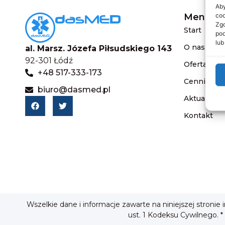
Aby
coo
Menu
Zgo
Start
pod
lub
O nas
al. Marsz. Józefa Piłsudskiego 143
92-301 Łódź
Oferta
+48 517-333-173
Cennik
biuro@dasmed.pl
Aktualnośc
Kontakt
Wszelkie dane i informacje zawarte na niniejszej stronie
ust. 1 Kodeksu Cywilnego. *