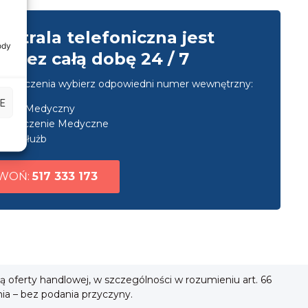
entrala telefoniczna jest
ody
przez całą dobę 24 / 7
u połączenia wybierz odpowiedni numer wewnętrzny:
E
nsport Medyczny
ezpieczenie Medyczne
uga służb
WOŃ:
517 333 173
ią oferty handlowej, w szczególności w rozumieniu art. 66
nia – bez podania przyczyny.