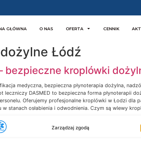
NA GŁÓWNA
O NAS
OFERTA
CENNIK
AKT
 dożylne Łódź
– bezpieczne kroplówki doży
ifikacja medyczna, bezpieczna płynoterapia dożylna, nad
leczniczy DASMED to bezpieczna forma płynoterapii dożyl
rsonelu. Oferujemy profesjonalne kroplówki w Łodzi dla 
mu w stanach osłabienia i odwodnienia. Czym są wlewy kro
Zarządzaj zgodą