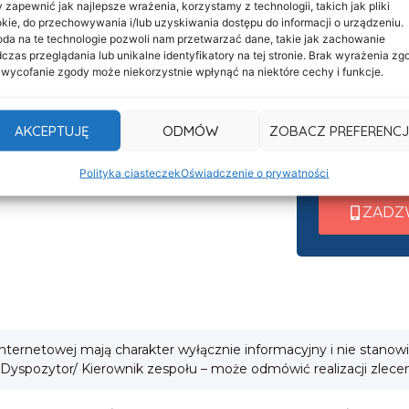
 zapewnić jak najlepsze wrażenia, korzystamy z technologii, takich jak pliki
Informacje
Nasza c
kie, do przechowywania i/lub uzyskiwania dostępu do informacji o urządzeniu.
Deklaracja dostępności
da na te technologie pozwoli nam przetwarzać dane, takie jak zachowanie
czynna 
czas przeglądania lub unikalne identyfikatory na tej stronie. Brak wyrażenia zg
Klauzula informacyjna
 wycofanie zgody może niekorzystnie wpłynąć na niektóre cechy i funkcje.
Po nawiązani
Polityka prywatności
wew. 1 ➜ Tra
Cookies
AKCEPTUJĘ
ODMÓW
ZOBACZ PREFERENCJ
wew. 2 ➜ Zab
i
wew. 3 ➜ Obsł
Polityka ciasteczek
Oświadczenie o prywatności
ZADZ
 internetowej mają charakter wyłącznie informacyjny i nie stanow
 Dyspozytor/ Kierownik zespołu – może odmówić realizacji zlece