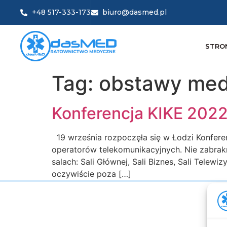
+48 517-333-173
biuro@dasmed.pl
STRO
Tag:
obstawy med
Konferencja KIKE 202
19 września rozpoczęła się w Łodzi Konferen
operatorów telekomunikacyjnych. Nie zabrakn
salach: Sali Głównej, Sali Biznes, Sali Telewi
oczywiście poza […]