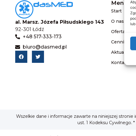
Aby
Menu
coo
Start
Zgo
pod
O nas
al. Marsz. Józefa Piłsudskiego 143
lub
92-301 Łódź
Oferta
+48 517-333-173
Cennik
biuro@dasmed.pl
Aktualnośc
Kontakt
Wszelkie dane i informacje zawarte na niniejszej stronie
ust. 1 Kodeksu Cywilnego. *