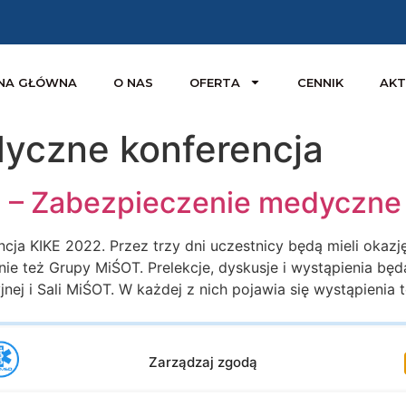
NA GŁÓWNA
O NAS
OFERTA
CENNIK
AKT
yczne konferencja
2 – Zabezpieczenie medyczne
cja KIKE 2022. Przez trzy dni uczestnicy będą mieli okazj
ie też Grupy MiŚOT. Prelekcje, dyskusje i wystąpienia bę
zyjnej i Sali MiŚOT. W każdej z nich pojawia się wystąpieni
Zarządzaj zgodą