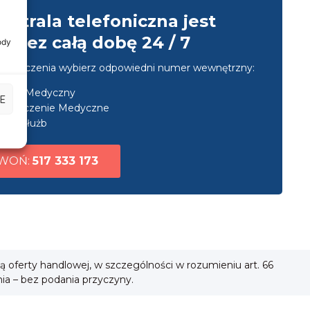
entrala telefoniczna jest
przez całą dobę 24 / 7
ody
u połączenia wybierz odpowiedni numer wewnętrzny:
nsport Medyczny
E
ezpieczenie Medyczne
uga służb
WOŃ:
517 333 173
ią oferty handlowej, w szczególności w rozumieniu art. 66
nia – bez podania przyczyny.