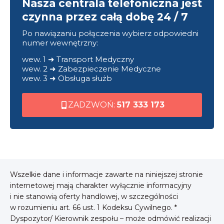
Nasza centrala telefoniczna jest
czynna przez całą dobę 24 / 7
Po nawiązaniu połączenia wybierz odpowiedni
numer wewnętrzny:
wew. 1 ➜ Transport Medyczny
wew. 2 ➜ Zabezpieczenie Medyczne
wew. 3 ➜ Obsługa służb
ZADZWOŃ:
517 333 173
Wszelkie dane i informacje zawarte na niniejszej stronie
internetowej mają charakter wyłącznie informacyjny
i nie stanowią oferty handlowej, w szczególności
w rozumieniu art. 66 ust. 1 Kodeksu Cywilnego. *
Dyspozytor/ Kierownik zespołu – może odmówić realizacji