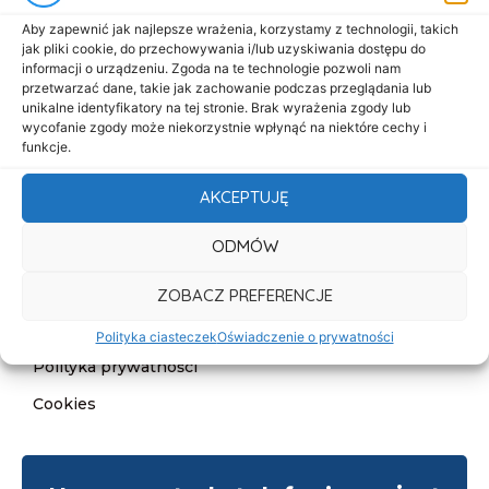
Start
Aby zapewnić jak najlepsze wrażenia, korzystamy z technologii, takich
jak pliki cookie, do przechowywania i/lub uzyskiwania dostępu do
O nas
informacji o urządzeniu. Zgoda na te technologie pozwoli nam
przetwarzać dane, takie jak zachowanie podczas przeglądania lub
Oferta
unikalne identyfikatory na tej stronie. Brak wyrażenia zgody lub
wycofanie zgody może niekorzystnie wpłynąć na niektóre cechy i
Cennik
funkcje.
Aktualności
AKCEPTUJĘ
Kontakt
ODMÓW
Informacje
Deklaracja dostępności
ZOBACZ PREFERENCJE
Klauzula informacyjna
Polityka ciasteczek
Oświadczenie o prywatności
Polityka prywatności
Cookies