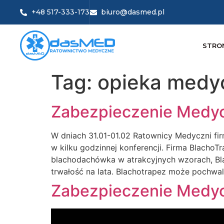
+48 517-333-173
biuro@dasmed.pl
STRO
Tag:
opieka medy
Zabezpieczenie Medy
W dniach 31.01-01.02 Ratownicy Medyczni fi
w kilku godzinnej konferencji. Firma Blacho
blachodachówka w atrakcyjnych wzorach, Bl
trwałość na lata. Blachotrapez może pochwali
Zabezpieczenie Medycz