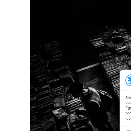
Aby
coo
Zgo
pod
lub