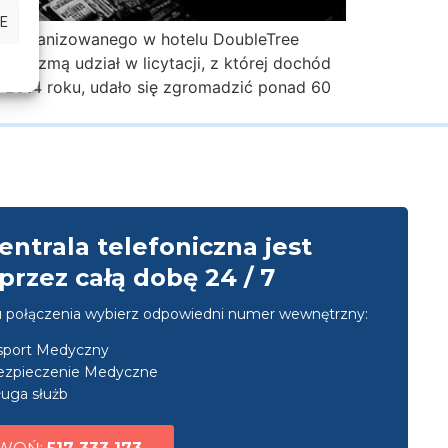
E
o” organizowanego w hotelu DoubleTree
ki wezmą udział w licytacji, z której dochód
 w 2014 roku, udało się zgromadzić ponad 60
entrala telefoniczna jest
przez całą dobę 24 / 7
u połączenia wybierz odpowiedni numer wewnętrzny:
nsport Medyczny
ezpieczenie Medyczne
uga służb