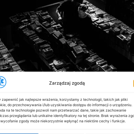
Zarządzaj zgodą
 zapewnić jak najlepsze wrażenia, korzystamy z technologii, takich jak pliki
kie, do przechowywania i/lub uzyskiwania dostępu do informacji o urządzeniu.
da na te technologie pozwoli nam przetwarzać dane, takie jak zachowanie
czas przeglądania lub unikalne identyfikatory na tej stronie. Brak wyrażenia zg
 wycofanie zgody może niekorzystnie wpłynąć na niektóre cechy i funkcje.