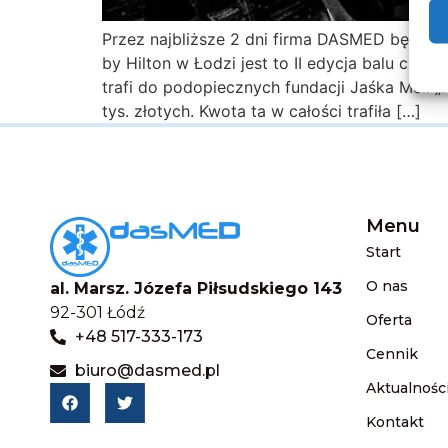
Przez najbliższe 2 dni firma DASMED będzi
by Hilton w Łodzi jest to II edycja balu char
trafi do podopiecznych fundacji Jaśka Meli „
tys. złotych. Kwota ta w całości trafiła […]
Menu
Start
O nas
al. Marsz. Józefa Piłsudskiego 143
92-301 Łódź
Oferta
+48 517-333-173
Cennik
biuro@dasmed.pl
Aktualnośc
Kontakt