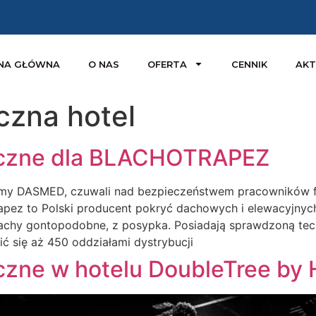
NA GŁÓWNA
O NAS
OFERTA
CENNIK
AKT
czna hotel
czne dla BLACHOTRAPEZ
rmy DASMED, czuwali nad bezpieczeństwem pracowników fi
Trapez to Polski producent pokryć dachowych i elewacyjny
achy gontopodobne, z posypka. Posiadają sprawdzoną tec
ć się aż 450 oddziałami dystrybucji
ne w hotelu DoubleTree by H