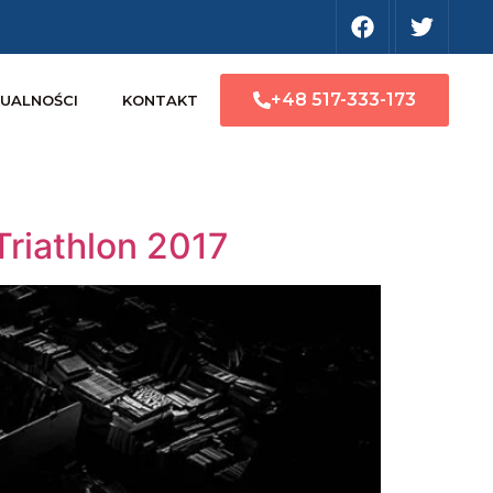
+48 517-333-173
UALNOŚCI
KONTAKT
riathlon 2017