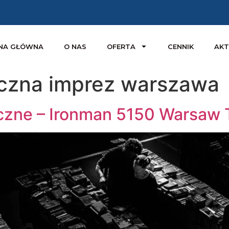
NA GŁÓWNA
O NAS
OFERTA
CENNIK
AKT
czna imprez warszawa
zne – Ironman 5150 Warsaw T