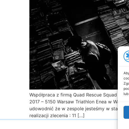
Aby
coo
Zgo
pod
lub
Współpraca z firmą Quad Rescue Squad owoc
2017 – 5150 Warsaw Triathlon Enea w Warsza
udowodnić że w zespole jesteśmy w stanie p
realizacji zlecenia : 11 […]