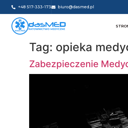
+48 517-333-173
biuro@dasmed.pl
STRO
Tag:
opieka medy
Zabezpieczenie Medyc