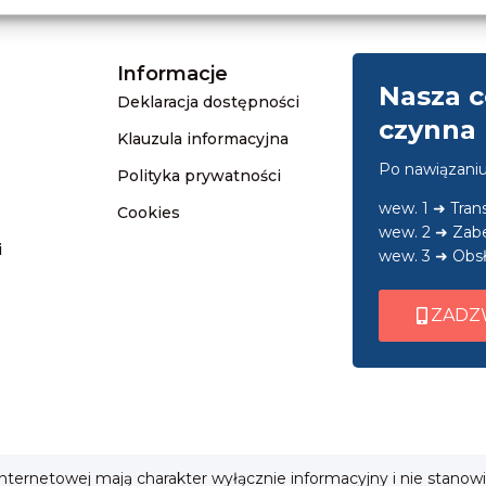
Informacje
Nasza c
Deklaracja dostępności
czynna 
Klauzula informacyjna
Po nawiązani
Polityka prywatności
wew. 1 ➜ Tra
Cookies
wew. 2 ➜ Zab
i
wew. 3 ➜ Obsł
ZADZ
 internetowej mają charakter wyłącznie informacyjny i nie stanow