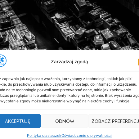
Zarządzaj zgodą
 zapewnić jak najlepsze wrażenia, korzystamy z technologii, takich jak pliki
kie, do przechowywania i/lub uzyskiwania dostępu do informacji o urządzeniu.
da na te technologie pozwoli nam przetwarzać dane, takie jak zachowanie
czas przeglądania lub unikalne identyfikatory na tej stronie. Brak wyrażenia zg
 wycofanie zgody może niekorzystnie wpłynąć na niektóre cechy i funkcje.
uje kolejnym naszym udziałem w wielkim wydarzeniu spor
wie. Obie firmy mogły wspólnie stawić czoła olbrzymim wy
oradzić sobie nawet z najbardziej wymagającym Klientem.
AKCEPTUJĘ
ODMÓW
ZOBACZ PREFERENCJ
Polityka ciasteczek
Oświadczenie o prywatności