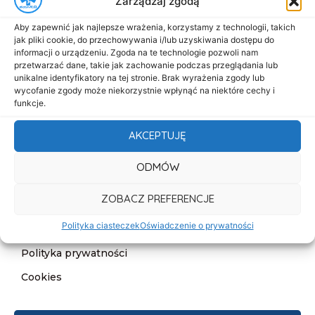
Zarządzaj zgodą
Menu
Aby zapewnić jak najlepsze wrażenia, korzystamy z technologii, takich
Start
jak pliki cookie, do przechowywania i/lub uzyskiwania dostępu do
informacji o urządzeniu. Zgoda na te technologie pozwoli nam
O nas
przetwarzać dane, takie jak zachowanie podczas przeglądania lub
unikalne identyfikatory na tej stronie. Brak wyrażenia zgody lub
Oferta
wycofanie zgody może niekorzystnie wpłynąć na niektóre cechy i
funkcje.
Cennik
Aktualności
AKCEPTUJĘ
Kontakt
ODMÓW
Informacje
ZOBACZ PREFERENCJE
Deklaracja dostępności
Polityka ciasteczek
Oświadczenie o prywatności
Klauzula informacyjna
Polityka prywatności
Cookies