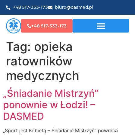
+48 517-333-173
biuro@dasmed.pl
+48 517-333-173
Tag:
opieka
ratowników
medycznych
„Śniadanie Mistrzyń”
ponownie w Łodzi! –
DASMED
„Sport jest Kobietą – Śniadanie Mistrzyń” powraca