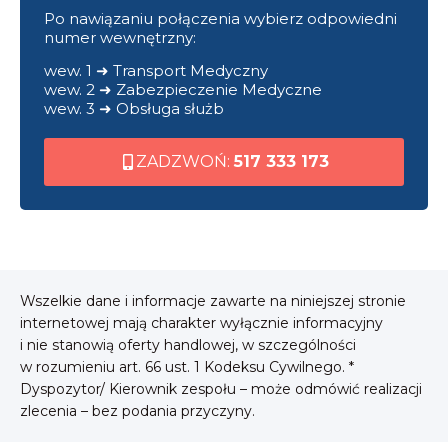
Po nawiązaniu połączenia wybierz odpowiedni
numer wewnętrzny:
wew. 1 ➜ Transport Medyczny
wew. 2 ➜ Zabezpieczenie Medyczne
wew. 3 ➜ Obsługa służb
ZADZWOŃ:
517 333 173
Wszelkie dane i informacje zawarte na niniejszej stronie
internetowej mają charakter wyłącznie informacyjny
i nie stanowią oferty handlowej, w szczególności
w rozumieniu art. 66 ust. 1 Kodeksu Cywilnego. *
Dyspozytor/ Kierownik zespołu – może odmówić realizacji
zlecenia – bez podania przyczyny.