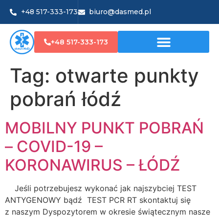
+48 517-333-173
biuro@dasmed.pl
+48 517-333-173
Tag:
otwarte punkty
pobrań łódź
MOBILNY PUNKT POBRAŃ
– COVID-19 –
KORONAWIRUS – ŁÓDŹ
Jeśli potrzebujesz wykonać jak najszybciej TEST
ANTYGENOWY bądź TEST PCR RT skontaktuj się
z naszym Dyspozytorem w okresie świątecznym nasze