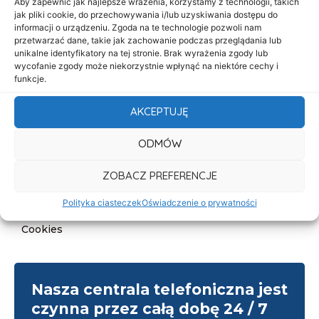
Aby zapewnić jak najlepsze wrażenia, korzystamy z technologii, takich
O nas
jak pliki cookie, do przechowywania i/lub uzyskiwania dostępu do
informacji o urządzeniu. Zgoda na te technologie pozwoli nam
Oferta
przetwarzać dane, takie jak zachowanie podczas przeglądania lub
unikalne identyfikatory na tej stronie. Brak wyrażenia zgody lub
Cennik
wycofanie zgody może niekorzystnie wpłynąć na niektóre cechy i
funkcje.
Aktualności
Kontakt
AKCEPTUJĘ
Informacje
ODMÓW
Deklaracja dostępności
ZOBACZ PREFERENCJE
Klauzula informacyjna
Polityka ciasteczek
Oświadczenie o prywatności
Polityka prywatności
Cookies
Nasza centrala telefoniczna jest
czynna przez całą dobę 24 / 7