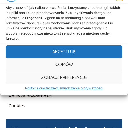
Start
Aby zapewnić jak najlepsze wrażenia, korzystamy z technologii, takich
jak pliki cookie, do przechowywania i/lub uzyskiwania dostępu do
O nas
informacji o urządzeniu. Zgoda na te technologie pozwoli nam
przetwarzać dane, takie jak zachowanie podczas przeglądania lub
Oferta
unikalne identyfikatory na tej stronie. Brak wyrażenia zgody lub
wycofanie zgody może niekorzystnie wpłynąć na niektóre cechy i
Cennik
funkcje.
Aktualności
AKCEPTUJĘ
Kontakt
ODMÓW
Informacje
Deklaracja dostępności
ZOBACZ PREFERENCJE
Klauzula informacyjna
Polityka ciasteczek
Oświadczenie o prywatności
Polityka prywatności
Cookies