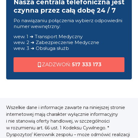
Nasza centrala telefoniczna jest
czynna przez całą dobę 24 / 7
Po nawiązaniu połączenia wybierz odpowiedni
numer wewnętrzny:
wew. 1 ➜ Transport Medyczny
wew. 2 ➜ Zabezpieczenie Medyczne
wew. 3 ➜ Obsługa służb
ZADZWOŃ:
517 333 173
Wszelkie dane i informacje zawarte na niniejszej stronie
internetowej mają charakter wyłącznie informacyjny
i nie stanowią oferty handlowej, w szczególności
w rozumieniu art. 66 ust. 1 Kodeksu Cywilnego. *
Dyspozytor/ Kierownik zespołu – może odmówić realizacji