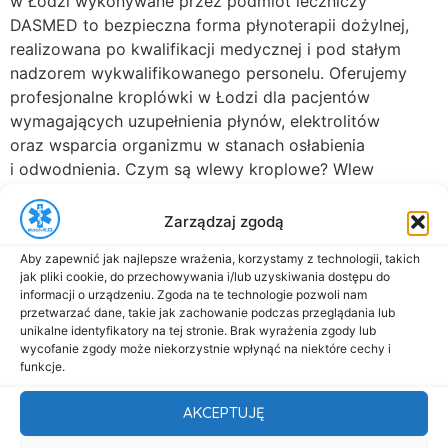
w Łodzi wykonywane przez podmiot leczniczy
DASMED to bezpieczna forma płynoterapii dożylnej,
realizowana po kwalifikacji medycznej i pod stałym
nadzorem wykwalifikowanego personelu. Oferujemy
profesjonalne kroplówki w Łodzi dla pacjentów
wymagających uzupełnienia płynów, elektrolitów
oraz wsparcia organizmu w stanach osłabienia
i odwodnienia. Czym są wlewy kroplowe? Wlew
dożylny (kroplówka) to procedura medyczna […]
Zarządzaj zgodą
Aby zapewnić jak najlepsze wrażenia, korzystamy z technologii, takich
jak pliki cookie, do przechowywania i/lub uzyskiwania dostępu do
informacji o urządzeniu. Zgoda na te technologie pozwoli nam
przetwarzać dane, takie jak zachowanie podczas przeglądania lub
unikalne identyfikatory na tej stronie. Brak wyrażenia zgody lub
al. Marsz. Józefa Piłsudskiego 143
wycofanie zgody może niekorzystnie wpłynąć na niektóre cechy i
92-301 Łódź
funkcje.
+48 517-333-173
AKCEPTUJĘ
biuro@dasmed.pl