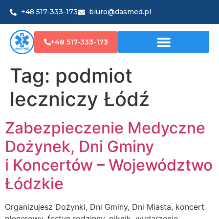
+48 517-333-173
biuro@dasmed.pl
+48 517-333-173
Tag:
podmiot
leczniczy Łódź
Zabezpieczenie Medyczne
Dożynek, Dni Gminy
i Koncertów – Województwo
Łódzkie
Organizujesz Dożynki, Dni Gminy, Dni Miasta, koncert
plenerowy, festyn rodzinny, piknik, wydarzenie