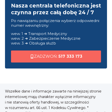
Nasza centrala telefoniczna jest
czynna przez całą dobę 24 / 7
Po nawiązaniu połączenia wybierz odpowiedni
numer wewnętrzny:
wew. 1 ➜ Transport Medyczny
wew. 2 ➜ Zabezpieczenie Medyczne
wew. 3 ➜ Obsługa służb
ZADZWOŃ:
517 333 173
Wszelkie dane i informacje zawarte na niniejszej stronie
internetowej mają charakter wyłącznie informacyjny
i nie stanowią oferty handlowej, w szczególności
w rozumieniu art. 66 ust. 1 Kodeksu Cywilnego. *